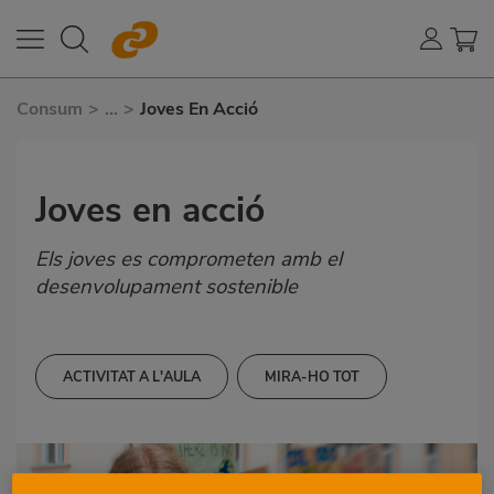
Consum
>
...
>
Joves En Acció
Joves en acció
Els joves es comprometen amb el
desenvolupament sostenible
ACTIVITAT A L'AULA
MIRA-HO TOT
12-13 ANYS
13-14 ANYS
14-15 ANYS
CIÈNCIES DE LA NATURALESA