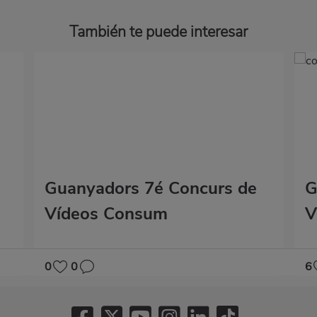
También te puede interesar
Guanyadors 7é Concurs de
G
Vídeos Consum
V
0
0
6