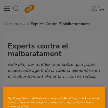
Consum
>
...
>
Experts Contra El Malbaratament
Experts contra el
malbaratament
Role play per a reflexionar sobre quin paper
ocupa cada agent de la cadena alimentària en
el malbaratament alimentari i com es reduïx.
ACTIVITAT A L'AULA
MIRA-HO TOT
By clicking “Accept All Cookies”, you agree to the storing of cookies on your
device to enhance site navigation, analyze site usage, and assist in our
marketing efforts.
12-13 ANYS
CIÈNCIES DE LA NATURALESA