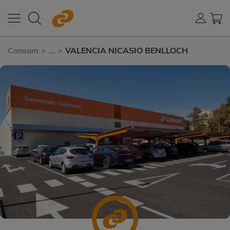
Consum
>
...
>
VALENCIA NICASIO BENLLOCH