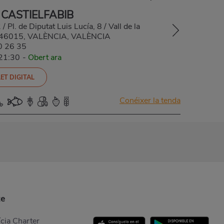
 CASTIELFABIB
 / Pl. de Diputat Luis Lucía, 8 / Vall de la
9, 46015, VALÈNCIA, VALÈNCIA
0 26 35
-21:30
-
Obert ara
ET DIGITAL
Conéixer la tenda
te
cia Charter