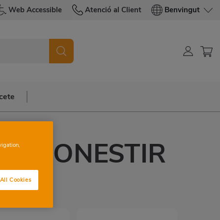
Web Accessible
Atenció al Client
Benvingut
cete
IA MONESTIR
vigation,
LET
All Cookies