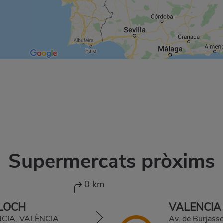
Supermercats pròxims
0 km
LLOCH
VALENCIA
ÈNCIA, VALÈNCIA
Av. de Burjas