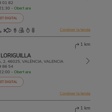
8 01 82
-21:30
-
Obert ara
ET DIGITAL
Conéixer la tenda
1 km
 LORIGUILLA
A, 2, 46025, VALÈNCIA, VALENCIA
9 86 54
-22:00
-
Obert ara
ET DIGITAL
Conéixer la tenda
1 km