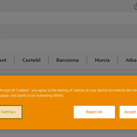
ant
Castelló
Barcelona
Murcia
Alba
alència
>
VALENCIA MONESTIR DE POBLET
CHARTER
VALENC
“Accept All Cookies”, you agree to the storing of cookies on your device to enhance site na
usage, and assist in our marketing efforts.
DE POB
 Settings
Reject All
Accept 