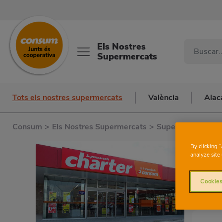
Els Nostres
Supermercats
Tots els nostres supermercats
València
Alac
Consum
>
Els Nostres Supermercats
>
Supermercats a V
By clicking 
analyze site 
Cookies