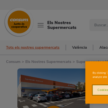
Els Nostres
Supermercats
Tots els nostres supermercats
València
Alac
Consum
>
Els Nostres Supermercats
>
Supermercats a V
By clicking 
analyze site 
Cookies