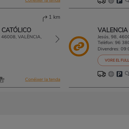
Conéixer la tenda
1 km
 CATÓLICO
VALENCIA
54, 46008, VALÈNCIA,
Jesús, 98, 46
Telèfon:
96 38
Divendres: 09
VORE EL FULL
Conéixer la tenda