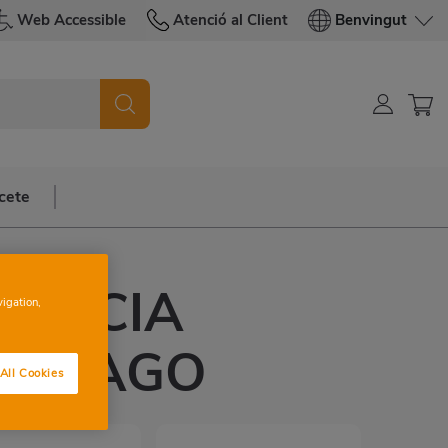
Web Accessible
Atenció al Client
Benvingut
cete
LENCIA
vigation,
R DIAGO
All Cookies