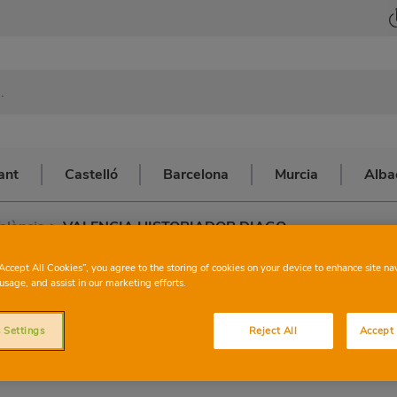
ant
Castelló
Barcelona
Murcia
Alba
alència
>
VALENCIA HISTORIADOR DIAGO
CONSUM
VA
“Accept All Cookies”, you agree to the storing of cookies on your device to enhance site na
usage, and assist in our marketing efforts.
HISTORIADO
 Settings
Reject All
Accept 