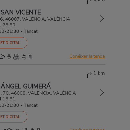
 SAN VICENTE
136, 46007, VALÈNCIA, VALÈNCIA
1 75 50
:00-21:30
-
Tancat
ET DIGITAL
Conéixer la tenda
1 km
 ÁNGEL GUIMERÁ
 , 70, 46008, VALÈNCIA, VALÈNCIA
4 15 81
:00-21:30
-
Tancat
ET DIGITAL