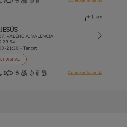
Conéixer la tenda
1 km
 JESÚS
007, VALÈNCIA, VALÈNCIA
0 28 54
:00-21:30
-
Tancat
ET DIGITAL
Conéixer la tenda