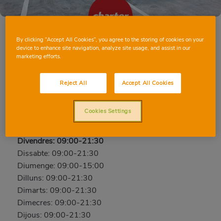
By clicking “Accept All Cookies”, you agree to the storing of cookies on your
device to enhance site navigation, analyze site usage, and assist in our
MURCIA JILGUERO
marketing efforts.
Jilguero, 1 (Urb Torreguil), 30833, MURCIA,
Reject All
Accept All Cookies
MURCIA
Telèfon:
96 878 93 33
Cookies Settings
Obert ara
Divendres: 09:00-21:30
Dissabte: 09:00-21:30
Diumenge: 09:00-15:00
Dilluns: 09:00-21:30
Dimarts: 09:00-21:30
Dimecres: 09:00-21:30
Dijous: 09:00-21:30