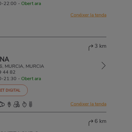
00-22:00
-
Obert ara
Conéixer la tenda
3 km
INA
06, MURCIA, MURCIA
9 44 82
00-21:30
-
Obert ara
ET DIGITAL
Conéixer la tenda
6 km