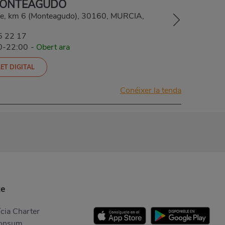
MONTEAGUDO
nte, km 6 (Monteagudo), 30160, MURCIA,
5 22 17
30-22:00
-
Obert ara
ET DIGITAL
Conéixer la tenda
te
cia Charter
Consum