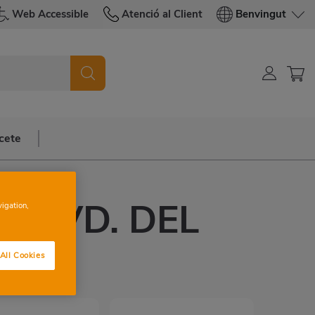
Web Accessible
Atenció al Client
Benvingut
cete
A AVD. DEL
vigation,
AR
All Cookies