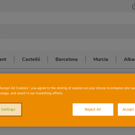
ant
Castelló
Barcelona
Murcia
Alba
EL PALMAR
CONSUM
MURCI
“Accept All Cookies”, you agree to the storing of cookies on your device to enhance site na
usage, and assist in our marketing efforts.
PALM
 Settings
Reject All
Accept 