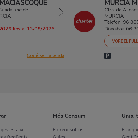
 MACIASCOQUE
MURCIA 
(Guadalupe de
Ctra. de Alica
URCIA
MURCIA
Telèfon:
96 88
2026 fins al 13/08/2026.
Dissabte: 06:
VORE EL FULL
Conéixer la tenda
ar
Més Consum
Unix-
ges estalvi
Entrenosotros
Franquí
es freqüents
Guies
Gent 