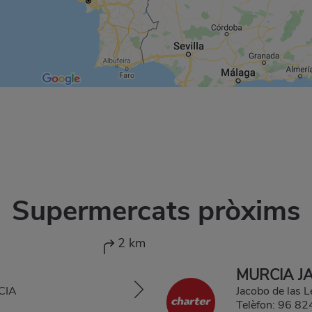
Supermercats pròxims
2 km
MURCIA J
CIA
Jacobo de las
Telèfon:
96 82