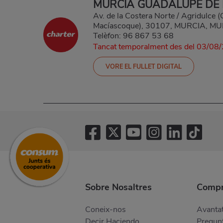
MURCIA GUADALUPE DE
Av. de la Costera Norte / Agridulce 
Macíascoque), 30107, MURCIA, M
Telèfon:
96 867 53 68
Tancat temporalment des del 03/08/
VORE EL FULLET DIGITAL
Sobre Nosaltres
Compr
Coneix-nos
Avantat
Decir Haciendo
Pregunt