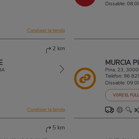
Dissabte: 08:
Conéixer la tenda
2 km
E
MURCIA P
IA
Pina, 23, 300
Telèfon:
96 82
Dissabte: 09:
VORE EL FULL
Conéixer la tenda
5 km