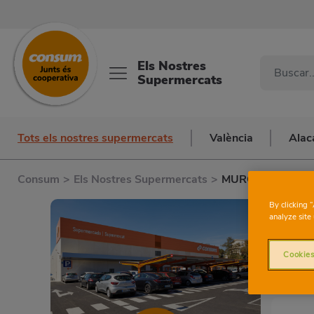
Els Nostres
Supermercats
Tots els nostres supermercats
València
Alac
Consum
>
Els Nostres Supermercats
>
MURCIA AVD. D
By clicking 
analyze site 
Cookies