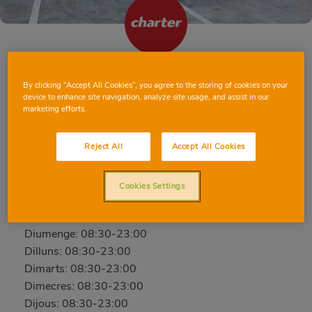
HOSPITALET DE LLOBREGAT
By clicking “Accept All Cookies”, you agree to the storing of cookies on your
PEDRAFORCA
device to enhance site navigation, analyze site usage, and assist in our
marketing efforts.
Pedraforca, 77, 08905, L'HOSPITALET DE
LLOBREGAT, BARCELONA
Reject All
Accept All Cookies
Telèfon:
93 025 39 30
Tancat
Cookies Settings
Dissabte: 08:30-23:00
Diumenge: 08:30-23:00
Dilluns: 08:30-23:00
Dimarts: 08:30-23:00
Dimecres: 08:30-23:00
Dijous: 08:30-23:00