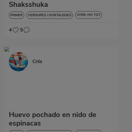
Shaksshuka
VORE-HO TOT
PRIMER
VERDURES I HORTALISSES
SENSE GLUTEN
4
5
Criis
Huevo pochado en nido de
espinacas