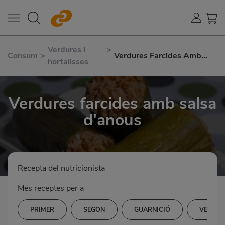
Verdures i
>
Consum
>
Verdures Farcides Amb
hortalisses
Salsa D'anous
Verdures farcides amb salsa
d'anous
Recepta del nutricionista
Més receptes per a
PRIMER
SEGON
GUARNICIÓ
VERDUR