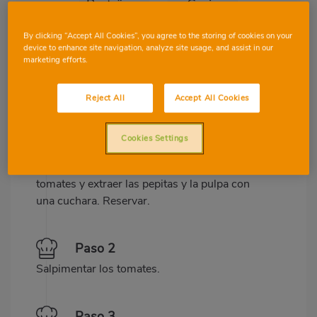
Proteïnes
Greix
By clicking “Accept All Cookies”, you agree to the storing of cookies on your
device to enhance site navigation, analyze site usage, and assist in our
marketing efforts.
Preparació
Ingredients
Reject All
Accept All Cookies
Cookies Settings
Paso 1
Hacer un corte en la parte superior de los
tomates y extraer las pepitas y la pulpa con
una cuchara. Reservar.
Paso 2
Salpimentar los tomates.
Paso 3