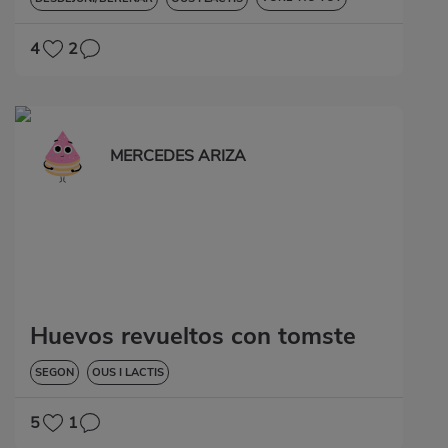
SENSE GLUTEN
4
2
MERCEDES ARIZA
Huevos revueltos con tomste
SEGON
OUS I LACTIS
5
1