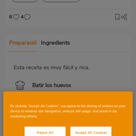
6
4
Preparació
Ingredients
Esta receta es muy fácil y rica.
Batir los huevos
Romperemos los huevos y los
batiremos, un truco para que
By clicking “Accept All Cookies”, you agree to the storing of cookies on your
quede más esponjosa.
device to enhance site navigation, analyze site usage, and assist in our
marketing efforts.
Separar las claras de las
yemas y montar las claras.
Reject All
Accept All Cookies