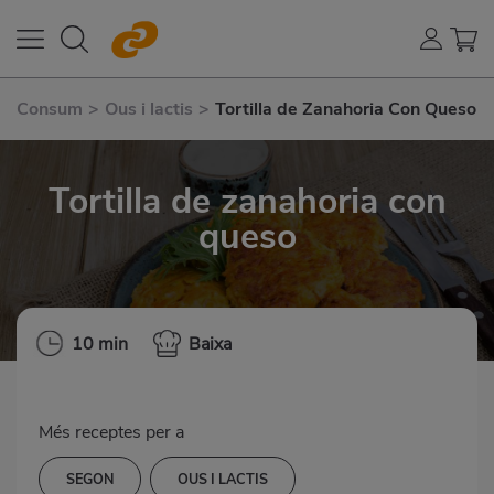
Consum
>
Ous i lactis
>
Tortilla de Zanahoria Con Queso
Tortilla de zanahoria con
queso
10 min
Baixa
Més receptes per a
SEGON
OUS I LACTIS