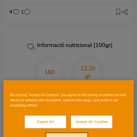
4
1
Informació nutricional (100gr)
12.20
160
gr
Kcal
CHO
By clicking “Accept All Cookies”, you agree to the storing of cookies on your
device to enhance site navigation, analyze site usage, and assist in our
marketing efforts.
2.60
10.60
Reject All
Accept All Cookies
gr
gr