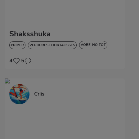
Shaksshuka
VORE-HO TOT
PRIMER
VERDURES I HORTALISSES
SENSE GLUTEN
4
5
Criis