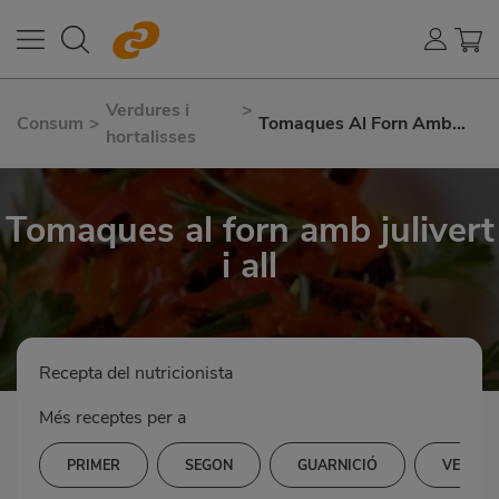
Verdures i
>
Consum
>
Tomaques Al Forn Amb
hortalisses
Julivert I All
Tomaques al forn amb julivert
i all
Recepta del nutricionista
Més receptes per a
PRIMER
SEGON
GUARNICIÓ
VERDUR