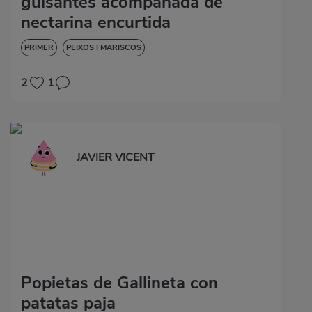
guisantes acompañada de
nectarina encurtida
PRIMER
PEIXOS I MARISCOS
2
1
JAVIER VICENT
Popietas de Gallineta con
patatas paja