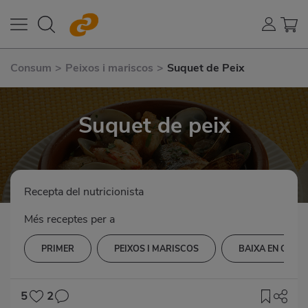
Consum
>
Peixos i mariscos
>
Suquet de Peix
Suquet de peix
Recepta del nutricionista
Més receptes per a
PRIMER
PEIXOS I MARISCOS
BAIXA EN COLE
5
2