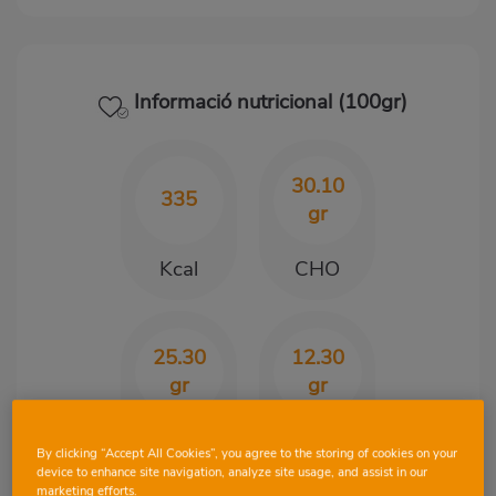
Informació nutricional (100gr)
30.10
335
gr
Kcal
CHO
25.30
12.30
gr
gr
Proteïnes
Greix
By clicking “Accept All Cookies”, you agree to the storing of cookies on your
device to enhance site navigation, analyze site usage, and assist in our
marketing efforts.