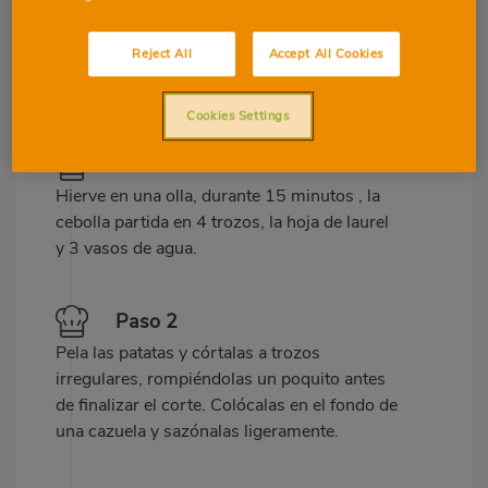
Reject All
Accept All Cookies
Preparació
Ingredients
Cookies Settings
Paso 1
Hierve en una olla, durante 15 minutos , la
cebolla partida en 4 trozos, la hoja de laurel
y 3 vasos de agua.
Paso 2
Pela las patatas y córtalas a trozos
irregulares, rompiéndolas un poquito antes
de finalizar el corte. Colócalas en el fondo de
una cazuela y sazónalas ligeramente.