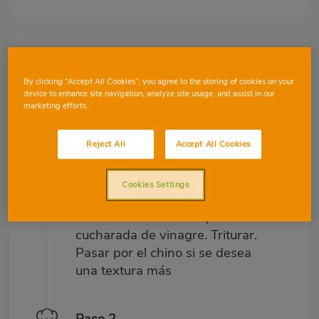
Preparació
Ingredients
By clicking “Accept All Cookies”, you agree to the storing of cookies on your
device to enhance site navigation, analyze site usage, and assist in our
Paso 1
marketing efforts.
Pelar y trocear los tomates y
las zanahorias. Colocar en un
Reject All
Accept All Cookies
recipiente hondo. Añadir el ajo
pelado y cortado, el perejil;
Cookies Settings
salpimentar y añadir 6
cucharadas de aceite y 1
cucharada de vinagre. Triturar.
Pasar por el chino si se desea
una textura más