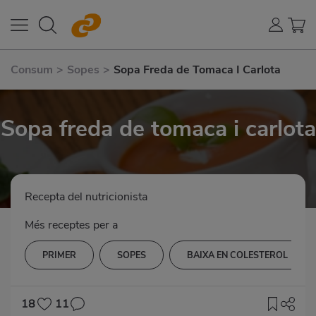
Consum
>
Sopes
>
Sopa Freda de Tomaca I Carlota
Sopa freda de tomaca i carlota
Recepta del nutricionista
Més receptes per a
PRIMER
SOPES
BAIXA EN COLESTEROL
18
11