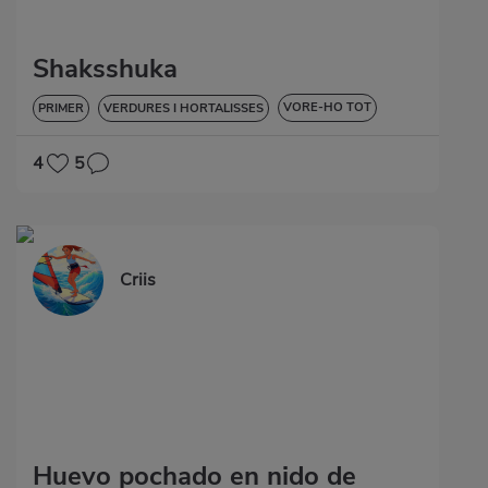
Shaksshuka
VORE-HO TOT
PRIMER
VERDURES I HORTALISSES
SENSE GLUTEN
4
5
Criis
Huevo pochado en nido de