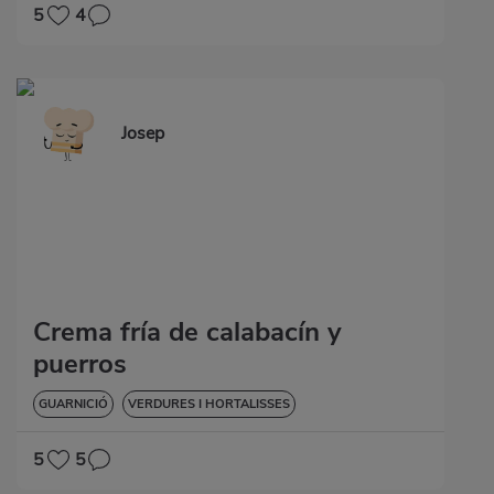
5
4
Josep
Crema fría de calabacín y
puerros
GUARNICIÓ
VERDURES I HORTALISSES
5
5