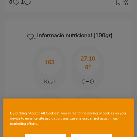
0
1
Informació nutricional (100gr)
27.10
163
gr
Kcal
CHO
4.50
1.40
gr
gr
By clicking “Accept All Cookies”, you agree to the storing of cookies on your
device to enhance site navigation, analyze site usage, and assist in our
marketing efforts.
Proteïnes
Greix