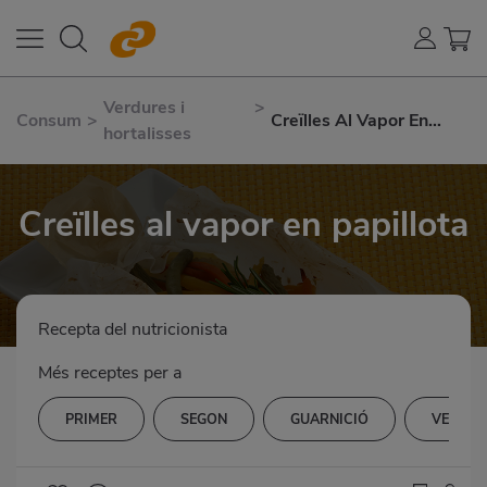
Verdures i
>
Consum
>
Creïlles Al Vapor En
hortalisses
Papillota
Creïlles al vapor en papillota
Recepta del nutricionista
Més receptes per a
PRIMER
SEGON
GUARNICIÓ
VERDUR