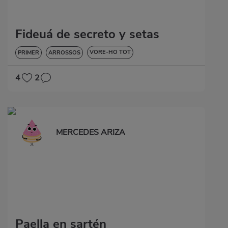
Fideuá de secreto y setas
VORE-HO TOT
PRIMER
ARROSSOS
BAIXA EN COLESTEROL
4
2
MERCEDES ARIZA
Paella en sartén