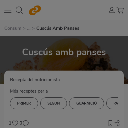
Consum
>
...
>
Cuscús Amb Panses
Cuscús amb panses
Recepta del nutricionista
Més receptes per a
PRIMER
SEGON
GUARNICIÓ
PASTES
1
0