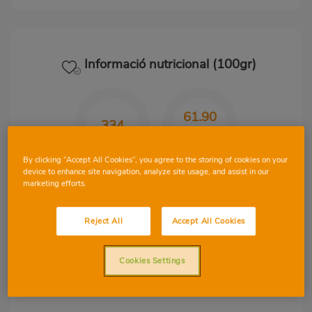
Informació nutricional (100gr)
61.90
334
gr
By clicking “Accept All Cookies”, you agree to the storing of cookies on your
Kcal
CHO
device to enhance site navigation, analyze site usage, and assist in our
marketing efforts.
Reject All
Accept All Cookies
8.70
4.60
gr
gr
Cookies Settings
Proteïnes
Greix