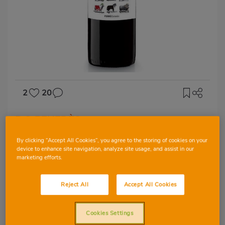
2
20
D.O PENEDÈS
Vi negre Compta
By clicking “Accept All Cookies”, you agree to the storing of cookies on your
Ovelles
device to enhance site navigation, analyze site usage, and assist in our
marketing efforts.
Reject All
Accept All Cookies
SYRAH
MERLOT
TEMPRANILLO
Cookies Settings