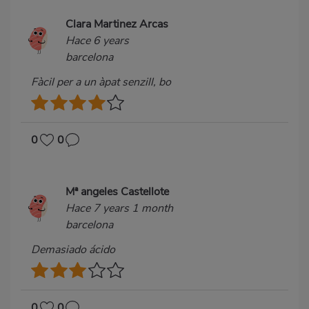
Clara Martinez Arcas
Hace 6 years
barcelona
Fàcil per a un àpat senzill, bo
0
0
Mª angeles Castellote
Hace 7 years 1 month
barcelona
Demasiado ácido
0
0