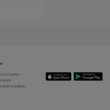
te
cia Charter
Consum
a amb nosaltres