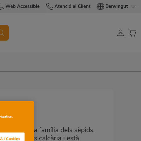
Web Accessible
Atenció al Client
Benvingut
vigation,
pertany a la família dels sèpids.
s de sépia, és calcària i està
All Cookies