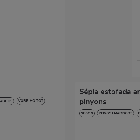
Sépia estofada am
pinyons
VORE-HO TOT
IABETIS
SEGON
PEIXOS I MARISCOS
VORE-HO TOT
HIPERTENSIÓ
SENSE LACTOS