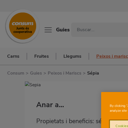
Guies
Carns
Fruites
Llegums
Peixos i maris
Consum
>
Guies
>
Peixos i Mariscs
>
Sépia
Anar a...
By clicking 
analyze site 
Propietats i beneficis: sépia
Cookies