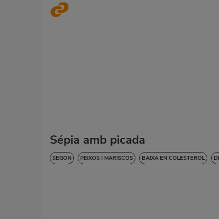
Sépia amb picada
SEGON
PEIXOS I MARISCOS
BAIXA EN COLESTEROL
D
HIPERTENSIÓ
SENSE GLUTEN
SENSE LACTOSA