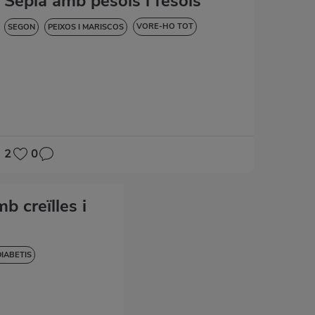
Sépia amb pésols i fesols
VORE-HO TOT
SEGON
PEIXOS I MARISCOS
BAIXA EN COLESTEROL
DIABETIS
HIPERTENSIÓ
SENSE GLUTEN
SENSE LACTOSA
2
0
b creïlles i
DIABETIS
SENSE GLUTEN
A