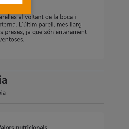
relles al voltant de la boca i
erna. L’últim parell, més llarg
 les preses, ja que són enterament
ventoses.
ia
pia
alors nutricionals