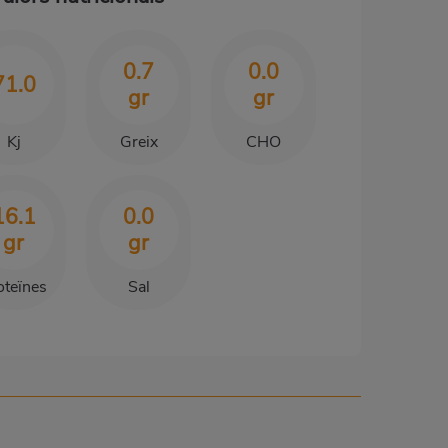
0.7
0.0
71.0
gr
gr
Kj
Greix
CHO
16.1
0.0
gr
gr
oteïnes
Sal