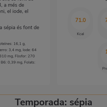
3, a més de
i, el iode, el
71.0
la sépia és font de
Kcal
roteïnes: 16,1 g,
erro: 3,4 mg, Iode: 64
 310 mg, Fòsfor: 270
 B6: 0,39 mg, Folats:
Pr
Temporada: sépia