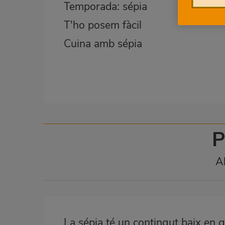
Temporada: sépia
T'ho posem fàcil
Cuina amb sépia
P
Al
La sépia té un contingut baix en g