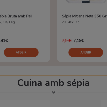
épia Bruta amb Pell
Sépia Mitjana Neta 350 Gr
5,95€/1 Kg
20,54€/1 Kg
,81€
7,99€
7,19€
AFEGIR
AFEGIR
Cuina amb sépia