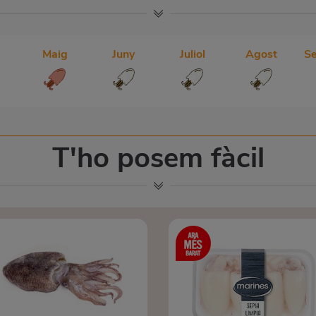
Maig
Juny
Juliol
Agost
S
T'ho posem fàcil