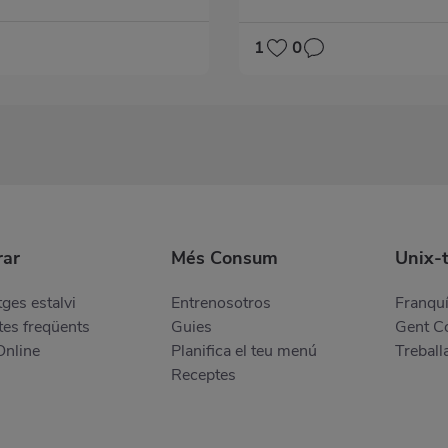
1
0
ar
Més Consum
Unix-
ges estalvi
Entrenosotros
Franquí
es freqüents
Guies
Gent 
Online
Planifica el teu menú
Treball
Receptes