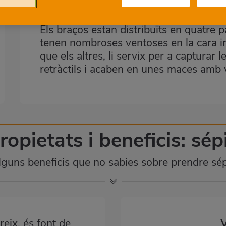
totalment coberta per carn.
Els braços estan distribuïts en quatre pa
tenen nombroses ventoses en la cara int
que els altres, li servix per a capturar
retràctils i acaben en unes maces amb 
ropietats i beneficis: sép
guns beneficis que no sabies sobre prendre sé
reix, és font de
V