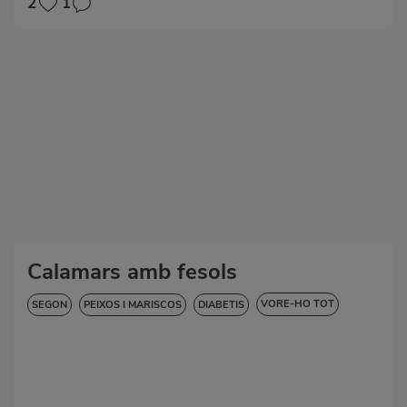
2
1
Calamars amb fesols
VORE-HO TOT
SEGON
PEIXOS I MARISCOS
DIABETIS
HIPERTENSIÓ
SENSE GLUTEN