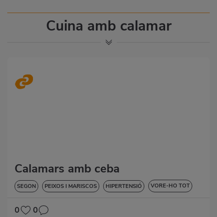
Cuina amb calamar
Calamars amb ceba
VORE-HO TOT
SEGON
PEIXOS I MARISCOS
HIPERTENSIÓ
SENSE LACTOSA
0
0