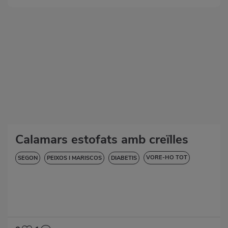
Calamars estofats amb creïlles
VORE-HO TOT
SEGON
PEIXOS I MARISCOS
DIABETIS
HIPERTENSIÓ
SENSE GLUTEN
SENSE LACTOSA