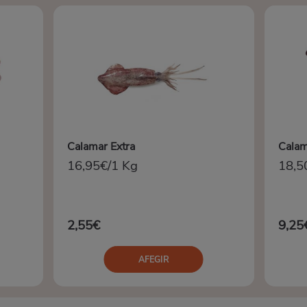
Calamar Extra
Calam
16,95€/1 Kg
18,5
2,55€
9,25
AFEGIR