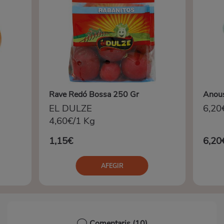
Rave Redó Bossa 250 Gr
Anous
EL DULZE
6,20
4,60€/1 Kg
1,15€
6,20
AFEGIR
Comentaris
(10)