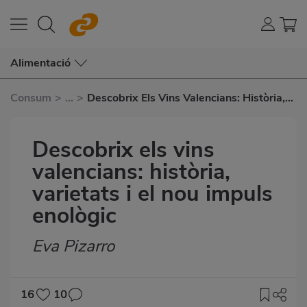
Alimentació
Consum
>
...
>
Descobrix Els Vins Valencians: Història,
Varietats I El Nou Impuls Enològic
Descobrix els vins
valencians: història,
varietats i el nou impuls
enològic
Eva Pizarro
Subtítulo
16
10