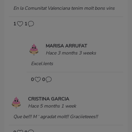
En la Comunitat Valenciana tenim molt bons vins
1
1
MARISA ARRUFAT
Hace 3 months 3 weeks
Excel.lents
0
0
CRISTINA GARCIA
Hace 5 months 1 week
Que be!!! M ‘ agradat molt!! Graciieteees!!