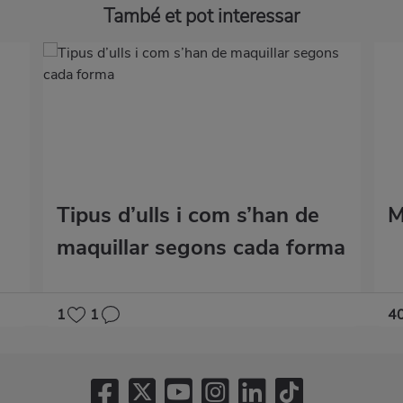
També et pot interessar
Tipus d’ulls i com s’han de
M
maquillar segons cada forma
1
1
4