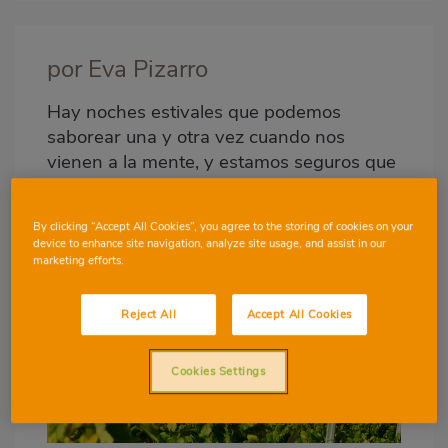
Imagen
destacada
por Eva Pizarro
Body
Hay noches estivales que podemos
saborear una y otra vez cuando nos
vienen a la mente, y estamos seguros que
la Cata de Estrellas de Bodegas de la D.O
Utiel Requena
, será una experiencia que
By clicking “Accept All Cookies”, you agree to the storing of cookies on your
siempre recordarás.
device to enhance site navigation, analyze site usage, and assist in our
marketing efforts.
Reject All
Accept All Cookies
Cookies Settings