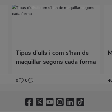
Tipus d’ulls i com s’han de
M
maquillar segons cada forma
0
0
4