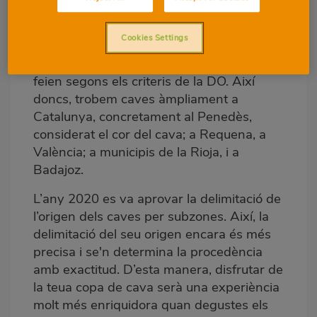
sense limitar-se a una única regió com és
habitual. Això és perquè quan es va crear
Cookies Settings
la protecció per a estos vins, es van
emparar tots els vins espumosos que es
feien segons els criteris de la DO. Així
doncs, trobem caves àmpliament a
Catalunya, concretament al Penedès,
considerat el cor del cava; a Requena, a
València; a municipis de la Rioja, i a
Badajoz.
L’any 2020 es va aprovar la delimitació de
l’origen dels caves per subzones. Així, la
delimitació del seu origen encara és més
precisa i se'n determina la procedència
amb exactitud. D’esta manera, disfrutar de
la teua copa de cava serà una experiència
molt més enriquidora quan degustes els