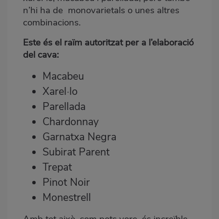
n’hi ha de monovarietals o unes altres
combinacions.
Este és el raïm autoritzat per a l’elaboració
del cava:
Macabeu
Xarel·lo
Parellada
Chardonnay
Garnatxa Negra
Subirat Parent
Trepat
Pinot Noir
Monestrell
Amb tot això, com pots vore, és increïble