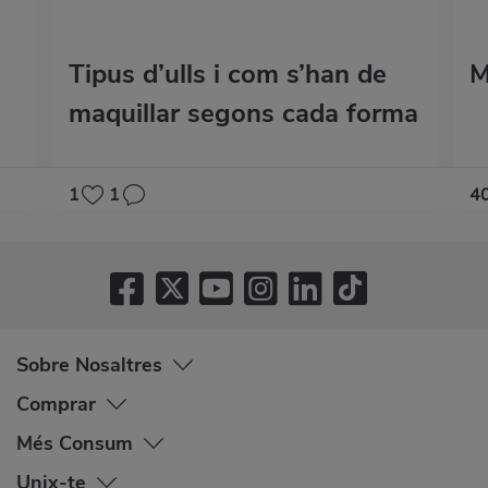
Tipus d’ulls i com s’han de
M
maquillar segons cada forma
1
1
4
Sobre Nosaltres
Comprar
Més Consum
Unix-te