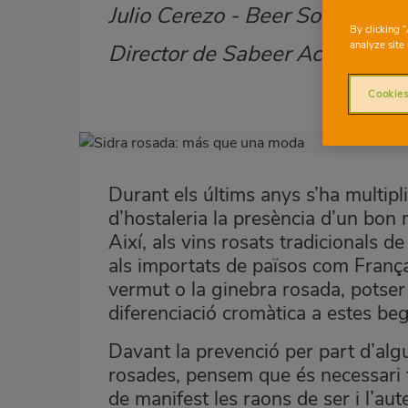
Julio Cerezo - Beer Sommelier
Subtítulo
By clicking 
analyze site 
Director de Sabeer Academia d
Cookies
Imagen
destacada
Durant els últims anys s’ha multipli
Body
d’hostaleria la presència d’un bo
Així, als vins rosats tradicionals 
als importats de països com França i 
vermut o la ginebra rosada, potser
diferenciació cromàtica a estes be
Davant la prevenció per part d’a
rosades, pensem que és necessari t
de manifest les raons de ser i l’au