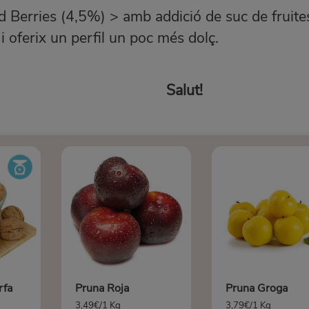
Berries (4,5%) > amb addició de suc de fruite
i oferix un perfil un poc més dolç.
ut!
rfa
Pruna Roja
Pruna Groga
3,49€/1 Kg
3,79€/1 Kg