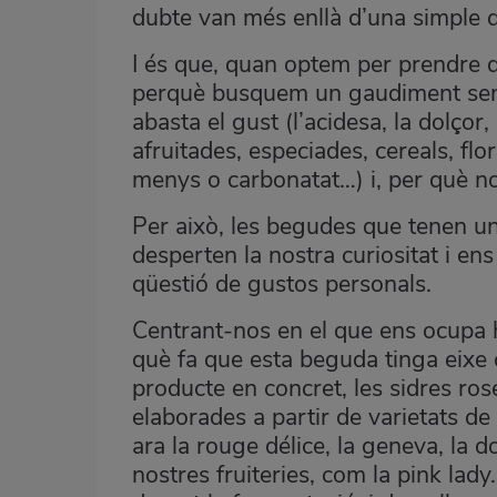
dubte van més enllà d’una simple 
I és que, quan optem per prendre q
perquè busquem un gaudiment senso
abasta el gust (l’acidesa, la dolçor,
afruitades, especiades, cereals, flo
menys o carbonatat…) i, per què no
Per això, les begudes que tenen un 
desperten la nostra curiositat i ens
qüestió de gustos personals.
Centrant-nos en el que ens ocupa hu
què fa que esta beguda tinga eixe 
producte en concret, les sidres ros
elaborades a partir de varietats d
ara la rouge délice, la geneva, la d
nostres fruiteries, com la pink lady