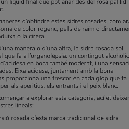
 un líquid final que pot anar des del rosa pàl·lid
t.
maneres d’obtindre estes sidres rosades, com ar
 poma de color rogenc, pells de raïm o directame
duixa o la cirera.
’una manera o d’una altra, la sidra rosada sol
 que fa a l’organolèpsia: un contingut alcohòlic
 d’acidesa en boca també moderat, i una sensac
tades. Eixa acidesa, juntament amb la bona
ens proporciona una frescor en cada glop que fa
r als aperitius, els entrants i el peix blanc.
x començar a explorar esta categoria, ací et deix
tres lineals:
rsió rosada d’esta marca tradicional de sidra