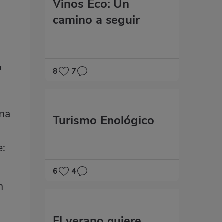
Vinos Eco: Un
camino a seguir
o
8
7
una
Turismo Enológico
e:
6
4
m
El verano quiere