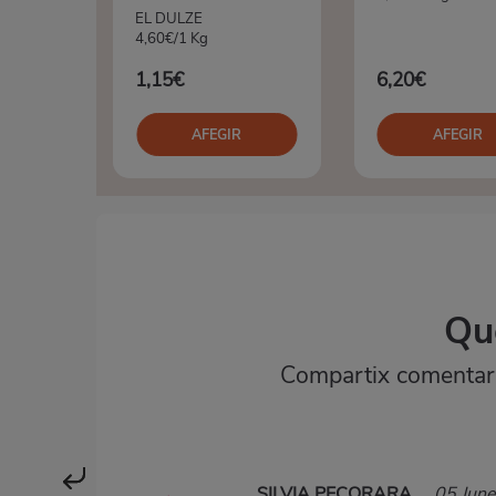
EL DULZE
4,60€/1 Kg
1,15€
6,20€
AFEGIR
AFEGIR
Qu
Compartix comentaris
SILVIA PECORARA
05 Jun