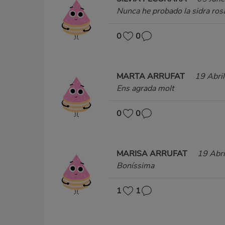
Nunca he probado la sidra rosa
0
0
MARTA ARRUFAT
19 Abri
Ens agrada molt
0
0
MARISA ARRUFAT
19 Abr
Boníssima
1
1