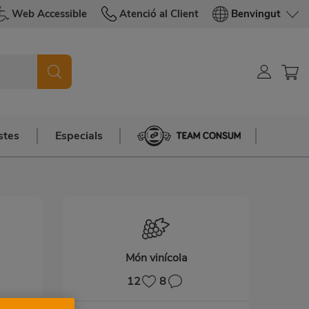
Web Accessible
Atenció al Client
Benvingut
stes
Especials
Team Consum
Món vinícola
12
8