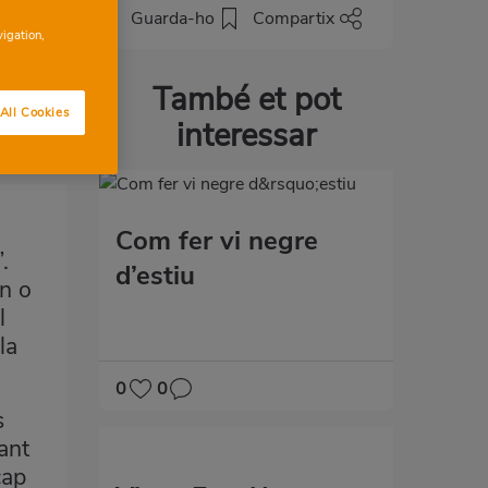
Guarda-ho
Compartix
vigation,
També et pot
All Cookies
interessar
Com fer vi negre
.
d’estiu
en o
l
la
0
0
s
ant
cap