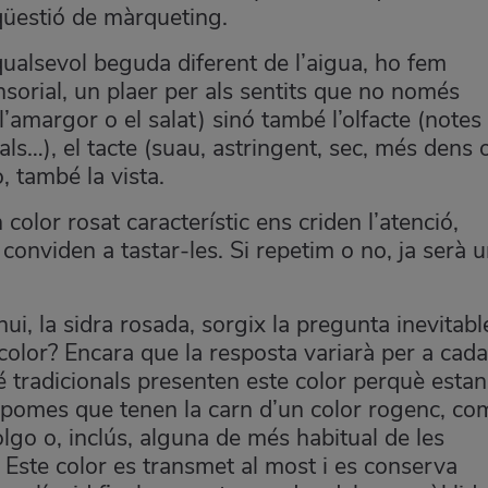
qüestió de màrqueting.
ualsevol beguda diferent de l’aigua, ho fem
rial, un plaer per als sentits que no només
 l’amargor o el salat) sinó també l’olfacte (notes
rals…), el tacte (suau, astringent, sec, més dens 
, també la vista.
color rosat característic ens criden l’atenció,
 conviden a tastar-les. Si repetim o no, ja serà 
i, la sidra rosada, sorgix la pregunta inevitabl
color? Encara que la resposta variarà per a cada
é tradicionals presenten este color perquè estan
e pomes que tenen la carn d’un color rogenc, co
olgo o, inclús, alguna de més habitual de les
. Este color es transmet al most i es conserva