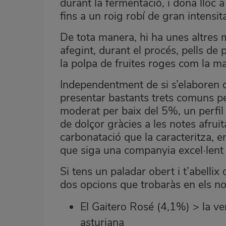
durant la fermentació, i dona lloc a
fins a un roig robí de gran intensita
De tota manera, hi ha unes altres 
afegint, durant el procés, pells de
la polpa de fruites roges com la ma
Independentment de si s’elaboren d
presentar bastants trets comuns pel
moderat per baix del 5%, un perfil
de dolçor gràcies a les notes afrui
carbonatació que la caracteritza, 
que siga una companyia excel·lent pe
Si tens un paladar obert i t’abelli
dos opcions que trobaràs en els nos
El Gaitero Rosé (4,1%) > la ve
asturiana