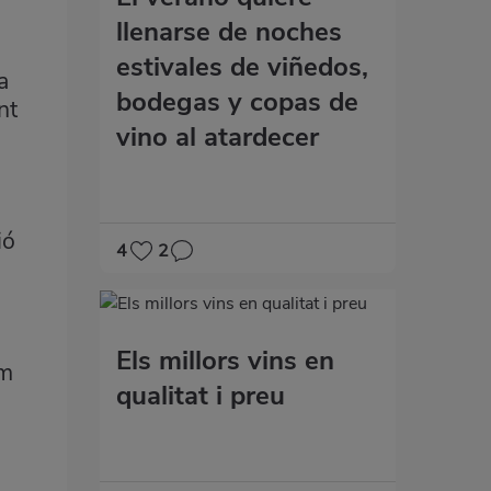
llenarse de noches
estivales de viñedos,
a
bodegas y copas de
nt
vino al atardecer
ió
4
2
Els millors vins en
em
qualitat i preu