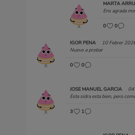
MARTA ARR
Ens agrada mo
0
0
IGOR PENA
10 Febrer 202
Nuevo a probar
0
0
JOSE MANUEL GARCIA
04
Esta sidra esta bien, pero com
3
1