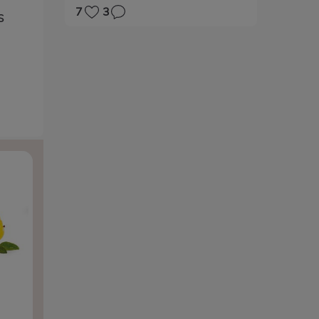
7
3
s