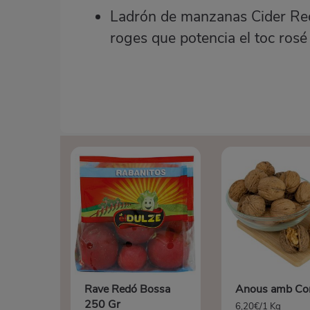
Ladrón de manzanas Cider Red 
roges que potencia el toc rosé 
Sal
Rave Redó Bossa
Anous amb Co
250 Gr
6,20€/1 Kg