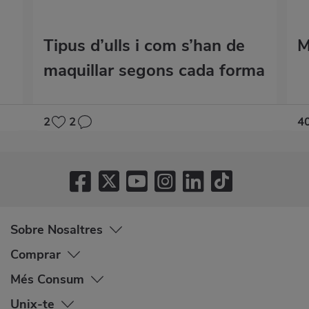
Tipus d’ulls i com s’han de
M
maquillar segons cada forma
2
2
4
Sobre Nosaltres
Comprar
Més Consum
Unix-te