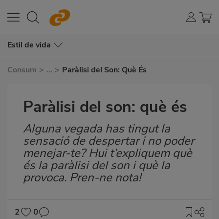
Estil de vida
Consum
>
...
>
Paràlisi del Son: Què És
Paràlisi del son: què és
Alguna vegada has tingut la
Subtítulo
sensació de despertar i no poder
menejar-te? Hui t’expliquem què
és la paràlisi del son i què la
provoca. Pren-ne nota!
2
0