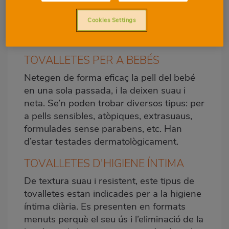
mans
, etc. I, a més, també podem trobar al
Cookies Settings
supermercat tovalletes fins i tot per a la
casa
o per al
cotxe
.
TOVALLETES PER A BEBÉS
Netegen de forma eficaç la pell del bebé
en una sola passada, i la deixen suau i
neta. Se’n poden trobar diversos tipus: per
a pells sensibles, atòpiques, extrasuaus,
formulades sense parabens, etc. Han
d’estar testades dermatològicament.
TOVALLETES D'HIGIENE ÍNTIMA
De textura suau i resistent, este tipus de
tovalletes estan indicades per a la higiene
íntima diària. Es presenten en formats
menuts perquè el seu ús i l’eliminació de la