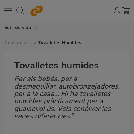
Estil de vida
Consum
>
...
>
Tovalletes Humides
Tovalletes humides
Per als bebés, per a
Subtítulo
desmaquillar, autobronzejadores,
per a la casa… Hi ha tovalletes
humides pràcticament per a
qualsevol ús. Vols conéixer les
seues diferències?