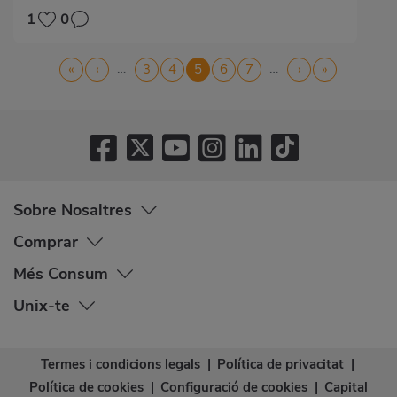
1
0
Pagination
…
…
First
«
Previous
‹
Page
3
Page
4
Current
5
Page
6
Page
7
Next
›
Last
»
page
page
page
page
page
Sobre Nosaltres
Comprar
Més Consum
Unix-te
Termes i condicions legals
|
Política de privacitat
|
Política de cookies
|
Configuració de cookies
|
Capital