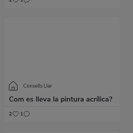
2
1
Consells Llar
Com es lleva la pintura acrílica?
2
1