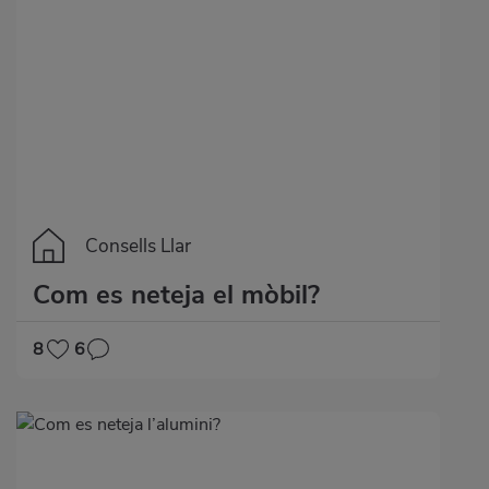
Consells Llar
Com es neteja el mòbil?
8
6