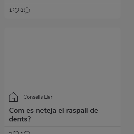
1
0
Consells Llar
Com es neteja el raspall de
dents?