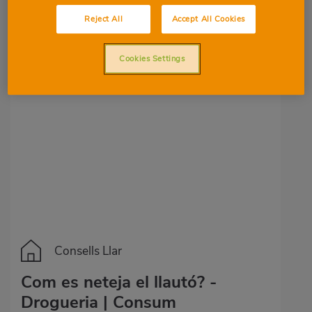
Com es netegen els llums?
Reject All
Accept All Cookies
1
0
Cookies Settings
Consells Llar
Com es neteja el llautó? -
Drogueria | Consum