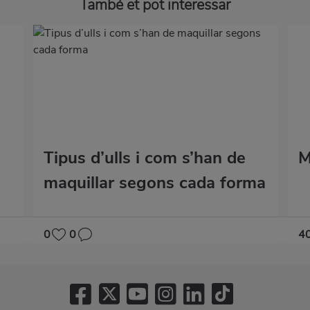
També et pot interessar
Tipus d’ulls i com s’han de
M
maquillar segons cada forma
0
0
4