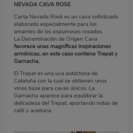
NEVADA CAVA ROSE
Carta
Nevada
Ros
é
es un cava sofisticado
elaborado especialmente para los
amantes de los espumosos rosados.
La D
enominaci
ó
n
de Origen Cava
favorece unas magn
í
ficas inspiraciones
armónicas, en este caso contiene Trepat y
Garnacha.
El Trepat es una uva autóctona de
Cataluña con la cual se obtienen unos
vinos base para cavas
ú
nicos
. La
Garnacha aparece para equilibrar la
delicadeza del Trepat, aportando notas de
caf
é
y aceituna.