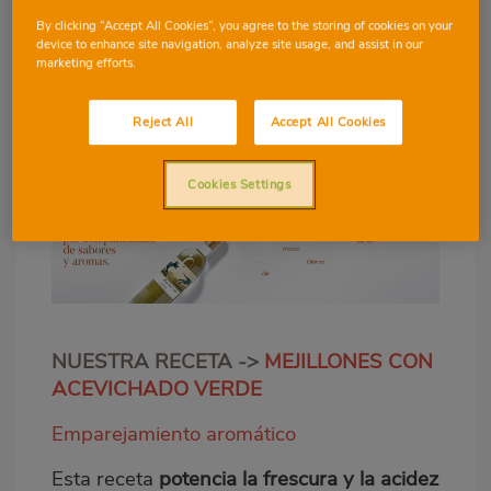
Verdejo y la DO Rueda
a una dimensió
n
By clicking “Accept All Cookies”, you agree to the storing of cookies on your
inesperada.
device to enhance site navigation, analyze site usage, and assist in our
marketing efforts.
Reject All
Accept All Cookies
Cookies Settings
NUESTRA RECETA ->
MEJILLONES CON
ACEVICHADO VERDE
Emparejamiento aromático
Esta receta
potencia la frescura y la acidez