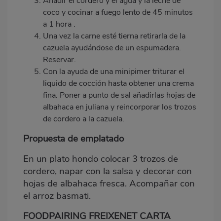
Añadir el cordero y el agua y la leche de
coco y cocinar a fuego lento de 45 minutos
a 1 hora .
Una vez la carne est
é
tierna retirarla de la
cazuela ayudándose de un espumadera.
Reservar.
Con la ayuda de una minipimer triturar el
liquido de cocción hasta obtener una crema
fina. Poner a punto de sal añadirlas hojas de
albahaca en juliana y reincorporar los trozos
de cordero a la cazuela.
Propuesta de emplatado
En un plato hondo colocar 3 trozos de
cordero, napar con la salsa y decorar con
hojas de albahaca fresca.
Acompa
ñar con
el arroz basmati.
FOODPAIRING FREIXENET CARTA