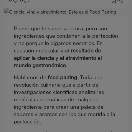
Imagen
destacada
Puede que te suene a locura, pero son
Body
ingredientes que combinan a la perfección
y no porque lo digamos nosotros. Es
cuestión molecular y el
resultado de
aplicar la ciencia y el atrevimiento al
mundo gastronómico
.
Hablamos de
food
pairing
. Toda una
revolución culinaria que a partir de
investigaciones científicas analiza las
mol
é
culas aromá
ticas de
cualquier
ingrediente para crear una paleta de
sabores y aromas con los que marida a la
perfección.