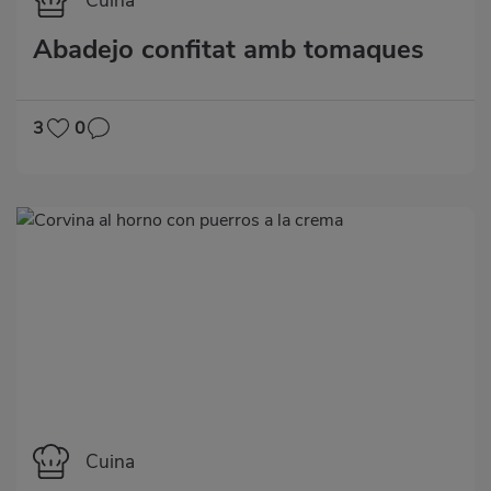
Categoría
Cuina
Abadejo confitat amb tomaques
3
0
Categoría
Cuina