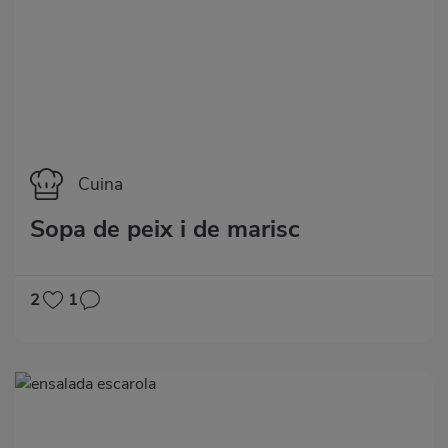
Categoría
Cuina
Sopa de peix i de marisc
2
1