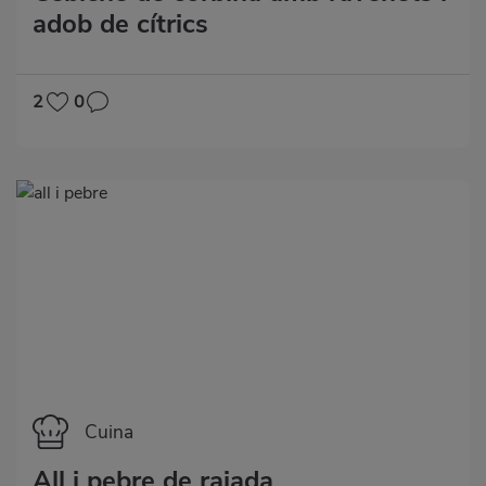
adob de cítrics
2
0
Categoría
Cuina
All i pebre de rajada