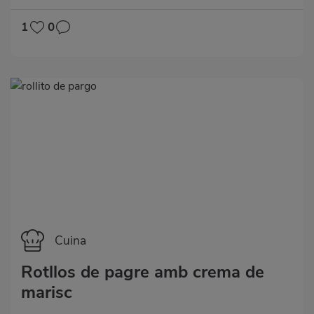
1
0
Categoría
Cuina
Rotllos de pagre amb crema de
marisc