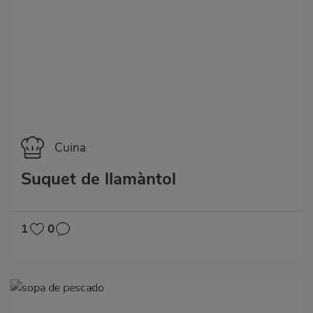
Categoría
Cuina
Suquet de llamàntol
1
0