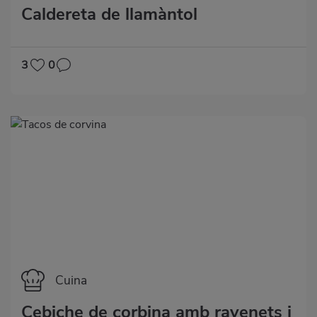
Caldereta de llamàntol
3
0
Categoría
Cuina
Cebiche de corbina amb ravenets i