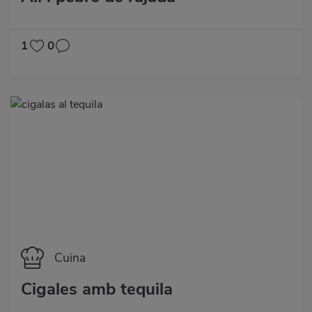
1
0
Categoría
Cuina
Cigales amb tequila