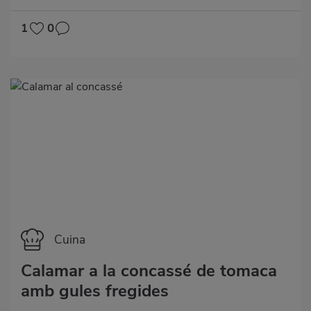
1
0
Categoría
Cuina
Calamar a la concassé de tomaca
amb gules fregides