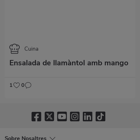
Categoría
Cuina
Ensalada de llamàntol amb mango
1
0
Sobre Nosaltres