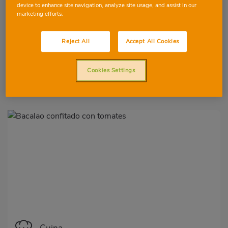
device to enhance site navigation, analyze site usage, and assist in our
marketing efforts.
Roig a la planxa amb llima i ous de
salmó
Reject All
Accept All Cookies
Cookies Settings
7
5