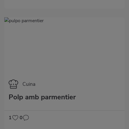
Categoría
Cuina
Polp amb parmentier
1
0