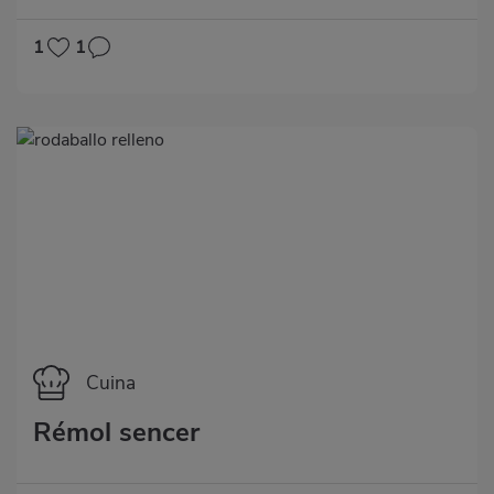
1
1
Categoría
Cuina
Rémol sencer