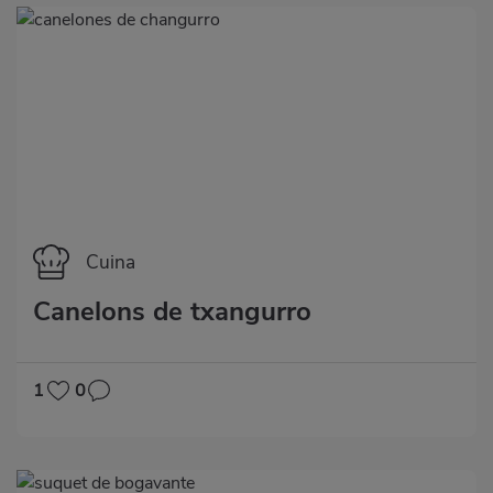
Categoría
Cuina
Canelons de txangurro
1
0