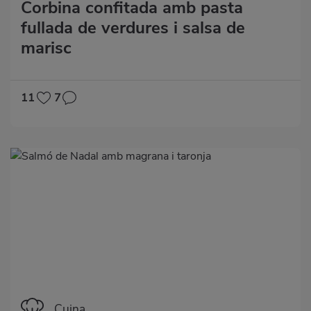
Corbina confitada amb pasta
fullada de verdures i salsa de
marisc
11
7
Categoría
Cuina