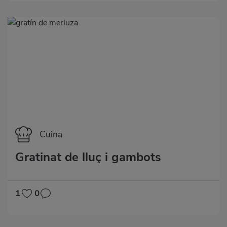
Categoría
Cuina
Gratinat de lluç i gambots
1
0