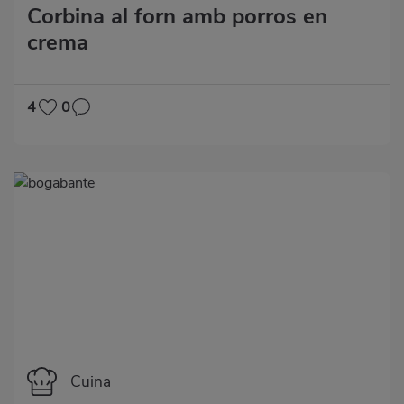
Corbina al forn amb porros en
crema
4
0
Categoría
Cuina