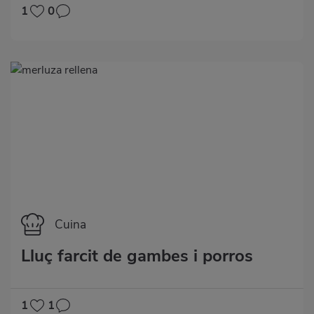
1
0
Categoría
Cuina
Lluç farcit de gambes i porros
1
1