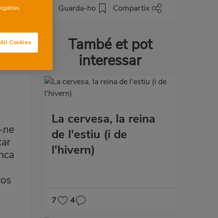
als
Guarda-ho
Compartix
vigation,
També et pot
All Cookies
interessar
La cervesa, la reina
r-ne
de l'estiu (i de
xar
l'hivern)
anca
cos
7
4