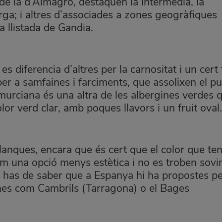
de la d’Almagro, destaquen la intermèdia, la
llarga; i altres d’associades a zones geogràfiques
a llistada de Gandia.
es diferencia d’altres per la carnositat i un cert
er a samfaines i farciments, que assolixen el p
murciana és una altra de les albergines verdes 
lor verd clar, amb poques llavors i un fruit oval
lanques, encara que és cert que el color que te
m una opció menys estètica i no es troben sovi
t, has de saber que a Espanya hi ha propostes pe
ones com Cambrils (Tarragona) o el Bages