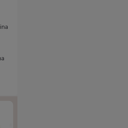
ina
na