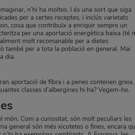
maginar, n’hi ha moltes. I és una sort que siga
icades per a certes receptes
, i inclús varietats
ton, cosa que contribuïx a enriquir sempre un
racteritza per una aportació energètica baixa (té
 aliment molt recomanable per a dietes
ò també per a tota la població en general. Mai
a dia.
ran aportació de fibra i a penes contenen greix.
quantes classes d’albergines hi ha? Vegem-ho.
nes
el món. Com a curiositat, són molt peculiars les
rma general són més xicotetes o fines, encara q
s n’hi ha exemplars semblants. A Espanya, les