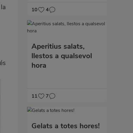
 la
10
4
Aperitius salats,
a
llestos a qualsevol
més
hora
11
7
Gelats a totes hores!