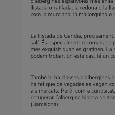
d’albergines espanyoles més enllà 
llistada o ratllada, la redona o la 
com la murciana, la mallorquina o l
La llistada de Gandia, precisament, 
salí. És especialment recomanada p
més exquisit quan es gratinen. La 
podem trobar. En este cas, té un co
També hi ha classes d’albergines b
ha fet que de vegades es vegen co
als mercats. Però, com a curiosita
recuperar l’albergina blanca de z
(Barcelona).