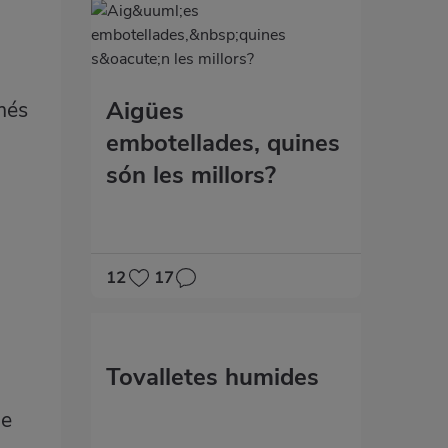
Aigües
 més
embotellades, quines
són les millors?
12
17
Tovalletes humides
ue