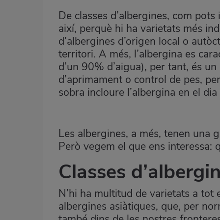
De classes d’albergines, com pots i
així, perquè hi ha
varietats més ind
d’albergines d’origen local o autòc
territori. A més, l’albergina es ca
d’un 90% d’aigua), per tant, és un
d’aprimament o control de pes, per
sobra incloure l’albergina en el dia 
Les albergines, a més, tenen una g
Però vegem el que ens interessa: 
Classes d’albergi
N’hi ha multitud de varietats a tot 
albergines asiàtiques, que, per no
també dins de les nostres frontere