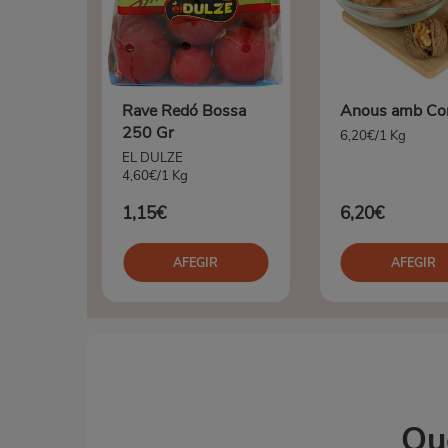
Rave Redó Bossa
Anous amb Co
250 Gr
6,20€/1 Kg
EL DULZE
4,60€/1 Kg
1,15€
6,20€
AFEGIR
AFEGIR
Qu