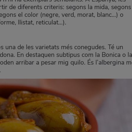
rtir de diferents criteris: segons la mida, segons
egons el color (negre, verd, morat, blanc…) o
orme, llistat, reticulat…).
és una de les varietats més conegudes. Té un
edona. En destaquen subtipus com la Bonica o l
 poden arribar a pesar mig quilo. És l’albergina 
.