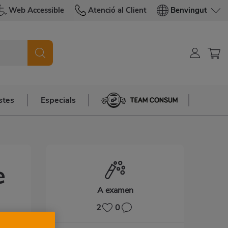
Web Accessible
Atenció al Client
Benvingut
stes
Especials
Team Consum
e
A examen
2
0