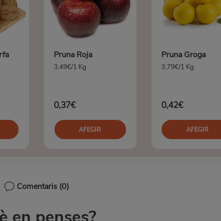
rfa
Pruna Roja
Pruna Groga
3,49€/1 Kg
3,79€/1 Kg
0,37€
0,42€
AFEGIR
AFEGIR
Comentaris
(0)
è en penses?