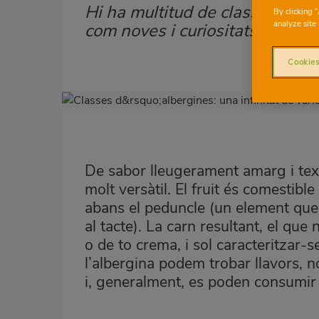
Hi ha multitud de classes d’alb
Subtítulo
By clicking 
analyze site 
com noves i curiositats sobre 
Cookies
Imagen
destacada
Body
De sabor lleugerament amarg i text
molt versàtil. El fruit és comestibl
abans el peduncle (un element que l
al tacte). La carn resultant, el qu
o de to crema, i sol caracteritzar-s
l’albergina podem trobar llavors, 
i, generalment, es poden consumi