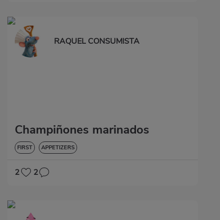
RAQUEL CONSUMISTA
Champiñones marinados
FIRST
APPETIZERS
2
2