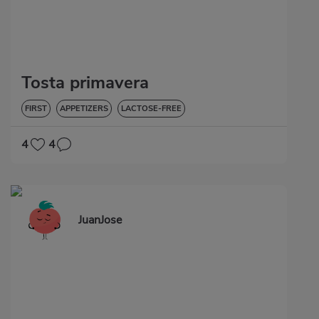
Tosta primavera
FIRST
APPETIZERS
LACTOSE-FREE
4
4
JuanJose