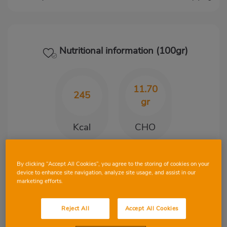
Nutritional information (100gr)
11.70
245
gr
Kcal
CHO
By clicking “Accept All Cookies”, you agree to the storing of cookies on your
6.80
18.80
device to enhance site navigation, analyze site usage, and assist in our
gr
gr
marketing efforts.
Protein
Fat
Reject All
Accept All Cookies