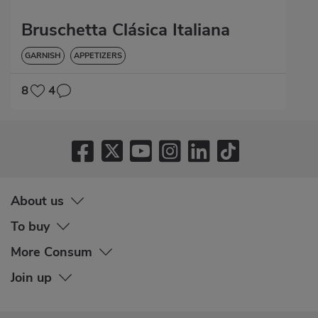
Bruschetta Clásica Italiana
GARNISH
APPETIZERS
8
4
About us
To buy
More Consum
Join up