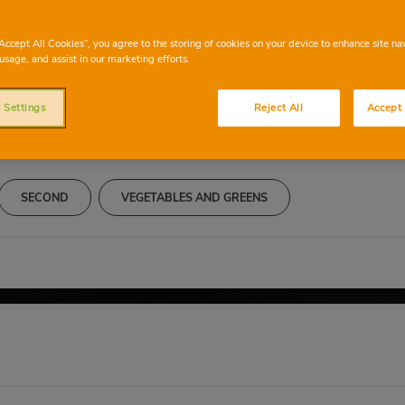
de brócoli - ideal 
“Accept All Cookies”, you agree to the storing of cookies on your device to enhance site na
usage, and assist in our marketing efforts.
 Settings
Reject All
Accept 
SECOND
VEGETABLES AND GREENS