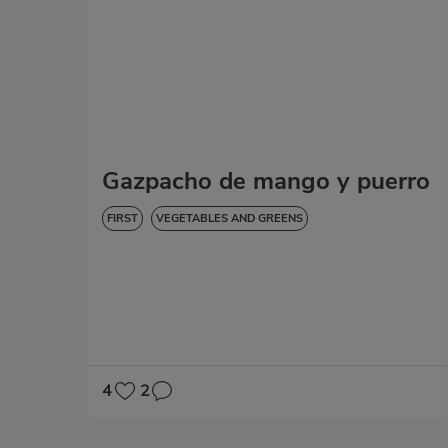
Gazpacho de mango y puerro
FIRST
VEGETABLES AND GREENS
4
2