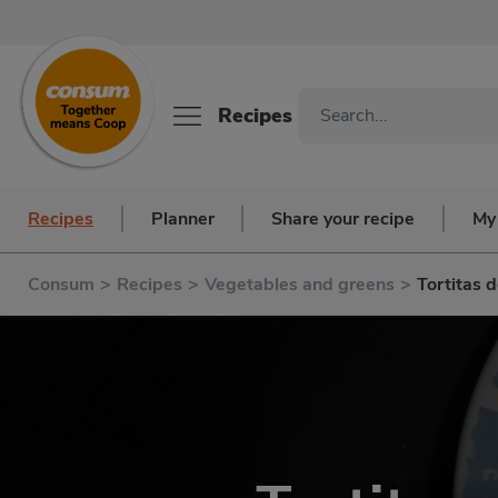
Recipes
Recipes
Planner
Share your recipe
My
Consum
>
Recipes
>
Vegetables and greens
>
Tortitas d