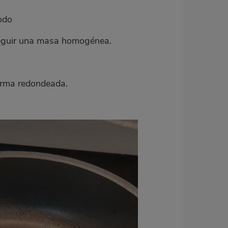
todo
onseguir una masa homogénea.
forma redondeada.