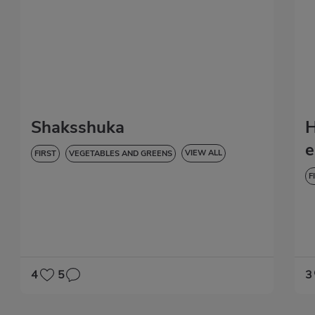
Shaksshuka
H
e
VIEW ALL
FIRST
VEGETABLES AND GREENS
GLUTEN-FREE
F
D
4
5
3