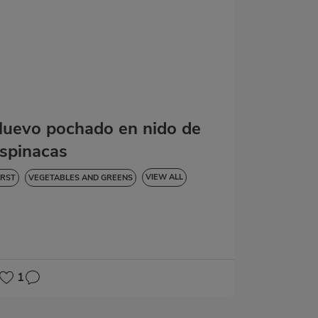
uevo pochado en nido de
spinacas
VIEW ALL
IRST
VEGETABLES AND GREENS
IABETES
1