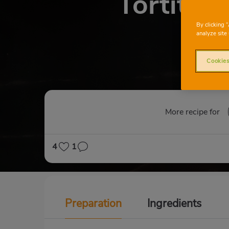
Tortitas 
By clicking 
analyze site 
Cookies
More recipe for
4
1
Preparation
Ingredients