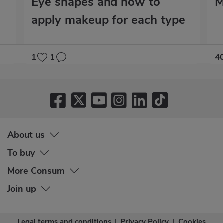
Eye shapes and how to
M
apply makeup for each type
1
1
4
About us
To buy
More Consum
Join up
Legal terms and conditions
|
Privacy Policy
|
Cookies