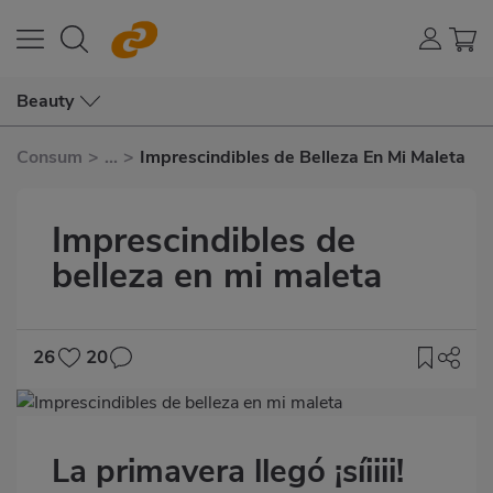
Beauty
Consum
>
...
>
Imprescindibles de Belleza En Mi Maleta
Imprescindibles de
belleza en mi maleta
26
20
Imagen
destacada
La primavera llegó ¡síiiii!
Body