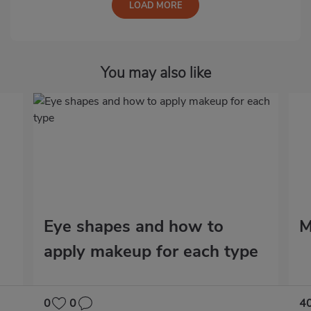
LOAD MORE
You may also like
Eye shapes and how to
M
apply makeup for each type
0
0
4