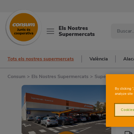
Els Nostres
Supermercats
Tots els nostres supermercats
València
Alac
Consum
>
Els Nostres Supermercats
>
Supermercats a V
By clicking 
analyze site 
Cookies