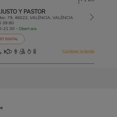
 JUSTO Y PASTOR
astor, 79, 46022, VALÈNCIA, VALÈNCIA
5 39 80
00-21:30
-
Obert ara
ET DIGITAL
Conéixer la tenda
te