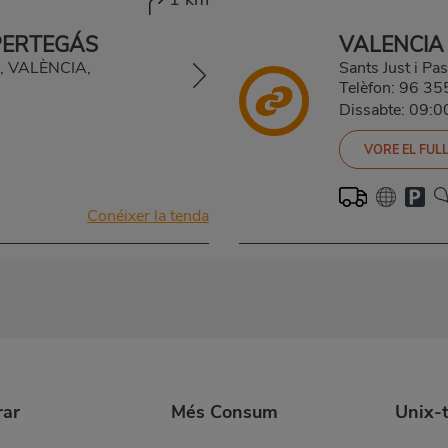
PERTEGÁS
VALENCIA
3, VALÈNCIA,
Sants Just i P
Telèfon:
96 35
Dissabte: 09:
VORE EL FULL
Conéixer la tenda
ar
Més Consum
Unix-