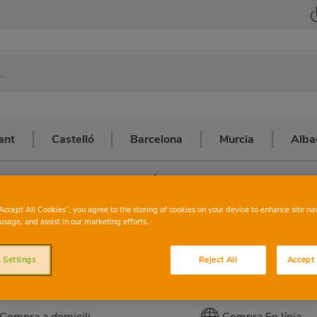
ant
Castelló
Barcelona
Murcia
Alba
alència
>
VALENCIA SERRERÍA
CONSUM
VALENC
“Accept All Cookies”, you agree to the storing of cookies on your device to enhance site na
usage, and assist in our marketing efforts.
 Settings
Reject All
Accept 
Esta tenda té els servicis següents:
Compra a domicili
Compra En línia