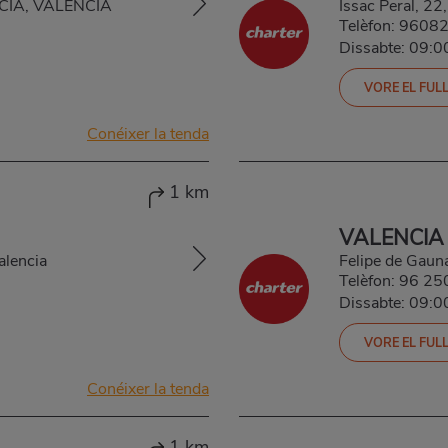
ÈNCIA, VALÈNCIA
Issac Peral, 
Telèfon:
9608
Dissabte: 09:
VORE EL FULL
Conéixer la tenda
1 km
VALENCIA
alencia
Felipe de Gau
Telèfon:
96 25
Dissabte: 09:
VORE EL FULL
Conéixer la tenda
1 km