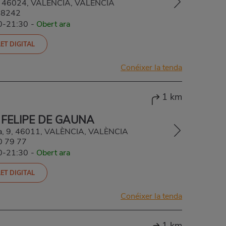
22, 46024, VALÈNCIA, VALÈNCIA
28242
00-21:30
-
Obert ara
ET DIGITAL
Conéixer la tenda
1 km
 FELIPE DE GAUNA
na, 9, 46011, VALÈNCIA, VALÈNCIA
0 79 77
00-21:30
-
Obert ara
ET DIGITAL
Conéixer la tenda
1 km