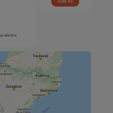
VORE-HO
e elèctric