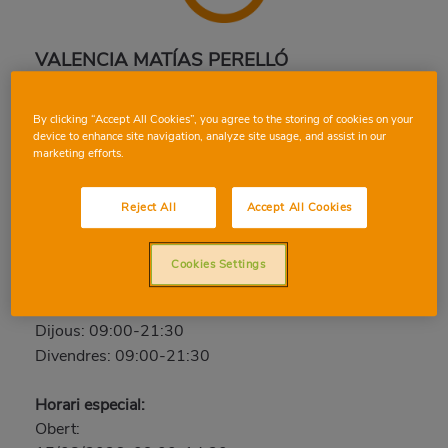
VALENCIA MATÍAS PERELLÓ
Matías Perello, 46, 46005, VALÈNCIA, VALÈNCIA
By clicking “Accept All Cookies”, you agree to the storing of cookies on your
Telèfon:
96 374 90 12
device to enhance site navigation, analyze site usage, and assist in our
marketing efforts.
Tancat
Dissabte: 09:00-21:30
Reject All
Accept All Cookies
Diumenge: Tancat
Dilluns: 09:00-21:30
Cookies Settings
Dimarts: 09:00-21:30
Dimecres: 09:00-21:30
Dijous: 09:00-21:30
Divendres: 09:00-21:30
Horari especial:
Obert: