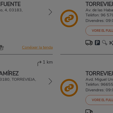
AFUENTE
TORREVIE
o, 4, 03183,
Av. de las Ha
Telèfon:
96 57
Divendres: 09
VORE EL FULL
Conéixer la tenda
1 km
RAMÍREZ
TORREVIE
 03180, TORREVIEJA,
Avd. Miguel Un
Telèfon:
9665
Divendres: 09
VORE EL FULL