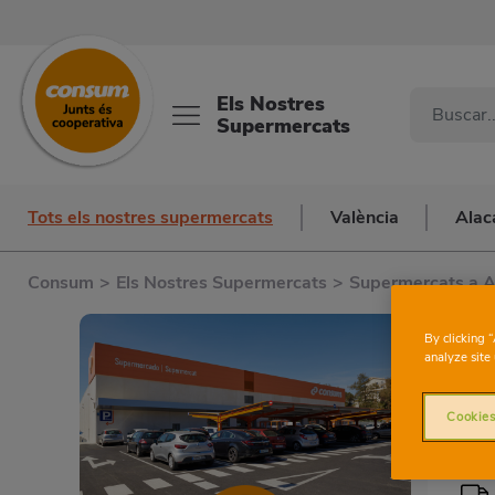
Els Nostres
Supermercats
Tots els nostres supermercats
València
Alac
Consum
>
Els Nostres Supermercats
>
Supermercats a A
By clicking 
analyze site 
Cookies