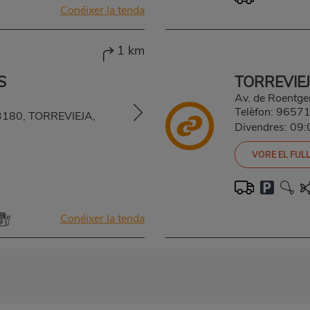
Conéixer la tenda
1 km
S
TORREVIE
Av. de Roentg
Telèfon:
9657
 03180, TORREVIEJA,
Divendres: 09
VORE EL FULL
Conéixer la tenda