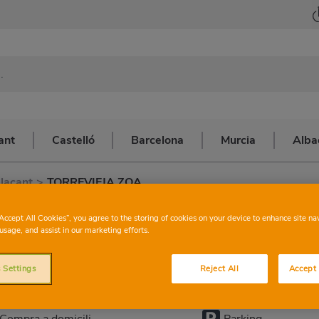
ant
Castelló
Barcelona
Murcia
Alba
lacant
>
TORREVIEJA ZOA
CONSUM
TORRE
“Accept All Cookies”, you agree to the storing of cookies on your device to enhance site na
usage, and assist in our marketing efforts.
 Settings
Reject All
Accept 
Esta tenda té els servicis següents:
Compra a domicili
Parking