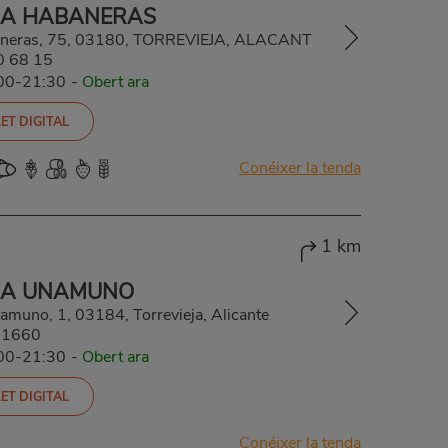
JA HABANERAS
baneras, 75, 03180, TORREVIEJA, ALACANT
0 68 15
:00-21:30
-
Obert ara
ET DIGITAL
Conéixer la tenda
1 km
JA UNAMUNO
amuno, 1, 03184, Torrevieja, Alicante
51660
:00-21:30
-
Obert ara
ET DIGITAL
Conéixer la tenda