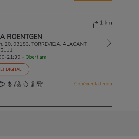
1 km
JA ROENTGEN
en, 20, 03183, TORREVIEJA, ALACANT
15111
:00-21:30
-
Obert ara
ET DIGITAL
Conéixer la tenda