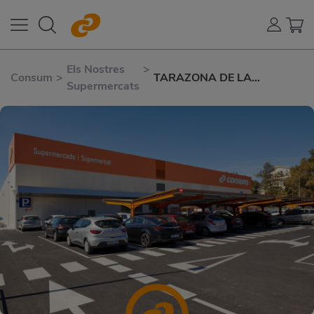
Els Nostres
>
Consum
>
TARAZONA DE LA
Supermercats
MANCHA LUÍS DE
GÓNGORA