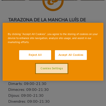
TARAZONA DE LA MANCHA LUÍS DE
GÓNGORA
By clicking “Accept All Cookies”, you agree to the storing of cookies on your
Antonio Machado, 2, 02100, TARAZONA DE LA
device to enhance site navigation, analyze site usage, and assist in our
MANCHA, ALBACETE
marketing efforts.
Telèfon:
96 754 40 64
Reject All
Accept All Cookies
Tancat
Dissabte: 09:00-21:30
Cookies Settings
Diumenge: Tancat
Dilluns: 09:00-21:30
Dimarts: 09:00-21:30
Dimecres: 09:00-21:30
Dijous: 09:00-21:30
Divendres: 09:00-21:30