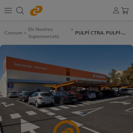
Els Nostres
>
Consum
>
PULPÍ CTRA. PULPÍ-
Supermercats
TERREROS