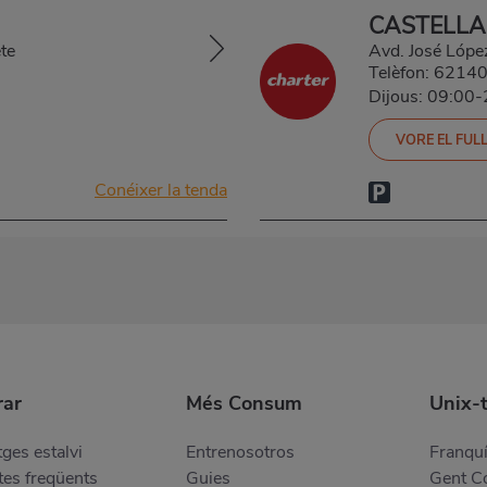
CASTELLA
te
Avd. José López
Telèfon:
6214
Dijous: 09:00
VORE EL FULL
Conéixer la tenda
ar
Més Consum
Unix-
ges estalvi
Entrenosotros
Franquí
es freqüents
Guies
Gent 