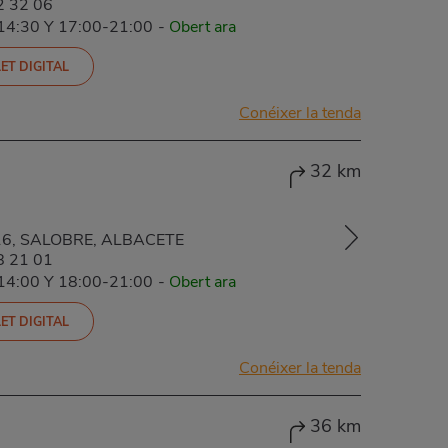
2 32 06
-14:30 Y 17:00-21:00
-
Obert ara
ET DIGITAL
Conéixer la tenda
32 km
316, SALOBRE, ALBACETE
8 21 01
-14:00 Y 18:00-21:00
-
Obert ara
ET DIGITAL
Conéixer la tenda
36 km