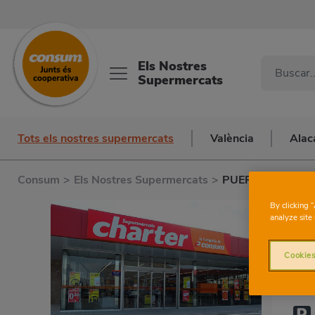
Els Nostres
Supermercats
Tots els nostres supermercats
València
Alac
Consum
>
Els Nostres Supermercats
>
PUERTA DEL SE
C
By clicking 
analyze site 
Cookies