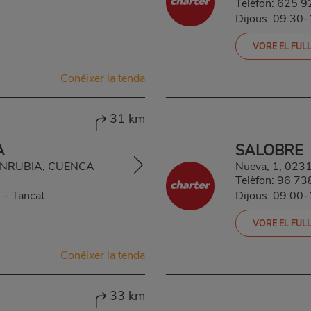
Telèfon:
625 9
Dijous: 09:30
VORE EL FULL
Conéixer la tenda
31 km
A
SALOBRE
 HONRUBIA, CUENCA
Nueva, 1, 02
Telèfon:
96 73
0
-
Tancat
Dijous: 09:00
VORE EL FULL
Conéixer la tenda
33 km