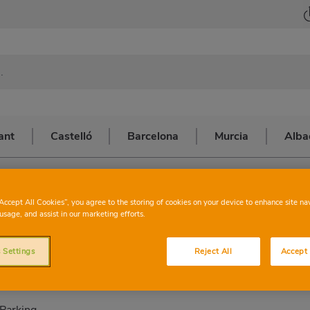
ant
Castelló
Barcelona
Murcia
Alba
GURA
HARTER
PUERTA
“Accept All Cookies”, you agree to the storing of cookies on your device to enhance site na
usage, and assist in our marketing efforts.
 Settings
Reject All
Accept 
Esta tenda té els servicis següents:
Parking