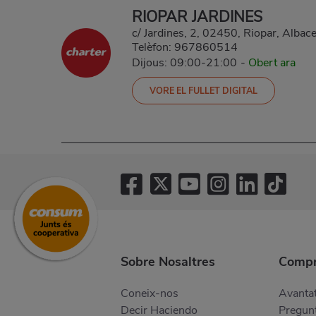
RIOPAR JARDINES
c/ Jardines, 2, 02450, Riopar, Albace
Telèfon:
967860514
Dijous: 09:00-21:00
-
Obert ara
VORE EL FULLET DIGITAL
Sobre Nosaltres
Compr
Coneix-nos
Avantat
Decir Haciendo
Pregunt