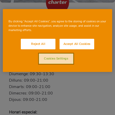
By clicking “Accept All Cookies”, you agree to the storing of cookies on your
OLIVA CONDE
device to enhance site navigation, analyze site usage, and assist in our
marketing efforts.
Comte d'Oliva, 8, 46780, OLIVA, VALÈNCIA
Telèfon:
96 285 06 07
Reject All
Accept All Cookies
Obert ara
Cookies Settings
Divendres: 09:00-21:00
Dissabte: 09:00-21:00
Diumenge: 09:30-13:30
Dilluns: 09:00-21:00
Dimarts: 09:00-21:00
Dimecres: 09:00-21:00
Dijous: 09:00-21:00
Horari especial: