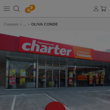
Consum
>
...
>
OLIVA CONDE