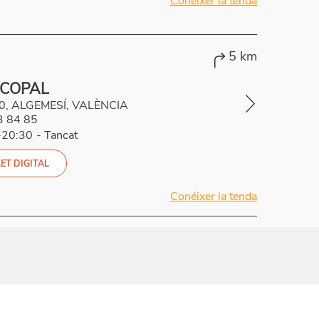
Conéixer la tenda
5 km
 COPAL
80, ALGEMESÍ, VALÈNCIA
3 84 85
-20:30
-
Tancat
ET DIGITAL
Conéixer la tenda