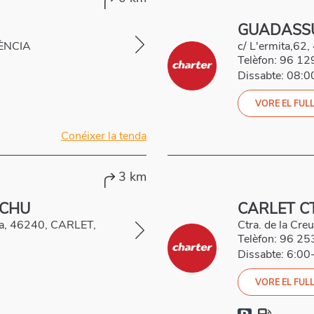
GUADASSU
LÈNCIA
c/ L'ermita,62
Telèfon:
96 12
Dissabte: 08:
VORE EL FULL
Conéixer la tenda
3 km
NCHU
CARLET C
ia, 46240, CARLET,
Ctra. de la Cr
Telèfon:
96 25
Dissabte: 6:00
VORE EL FULL