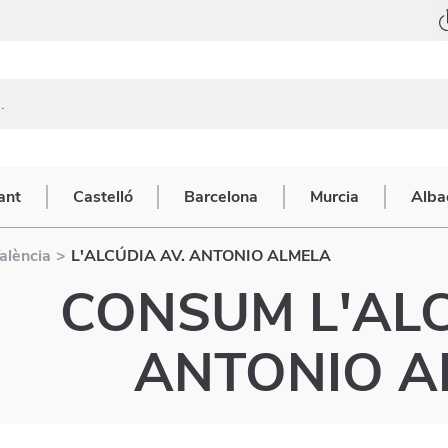
ant
Castelló
Barcelona
Murcia
Alba
alència
>
L'ALCÚDIA AV. ANTONIO ALMELA
CONSUM
L'AL
ANTONIO A