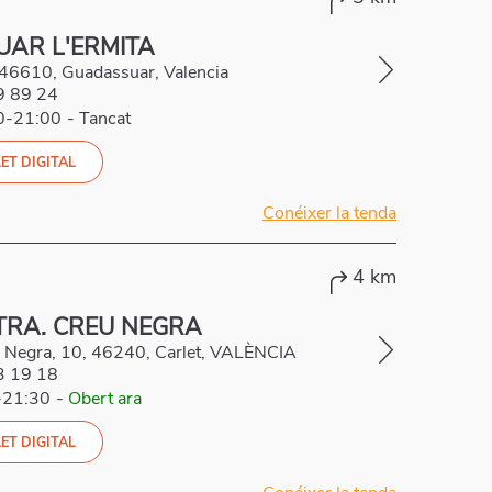
AR L'ERMITA
, 46610, Guadassuar, Valencia
9 89 24
00-21:00
-
Tancat
ET DIGITAL
Conéixer la tenda
4 km
TRA. CREU NEGRA
eu Negra, 10, 46240, Carlet, VALÈNCIA
3 19 18
-21:30
-
Obert ara
ET DIGITAL