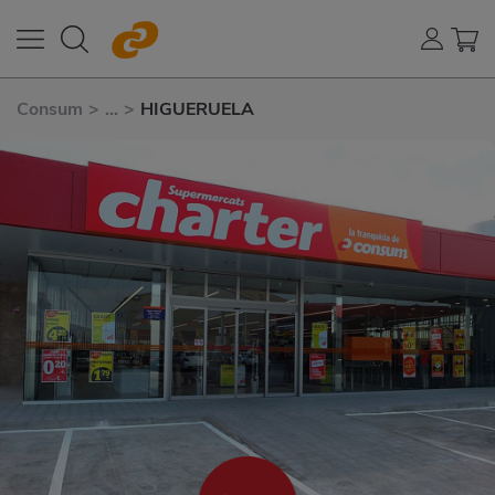
Consum
>
...
>
HIGUERUELA