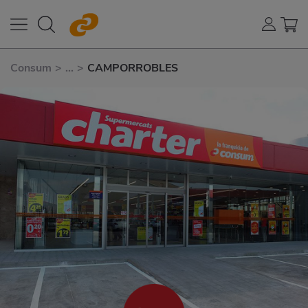
Consum
>
...
>
CAMPORROBLES