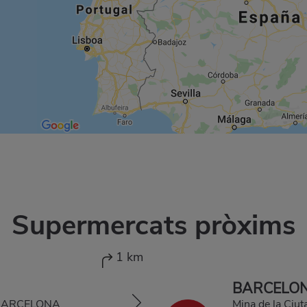
Supermercats pròxims
1 km
BARCELON
, BARCELONA
Mina de la Ci