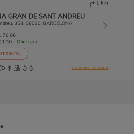
1 km
A GRAN DE SANT ANDREU
Andreu, 358, 08030, BARCELONA,
1 76 06
-21:30
-
Obert ara
ET DIGITAL
Conéixer la tenda
te