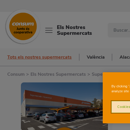
Els Nostres
Supermercats
Tots els nostres supermercats
València
Alac
Consum
>
Els Nostres Supermercats
>
Supermercats a B
By clicking 
analyze site 
Cookies