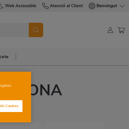
Web Accessible
Atenció al Client
Benvingut
cete
CELONA
vigation,
NAS
All Cookies