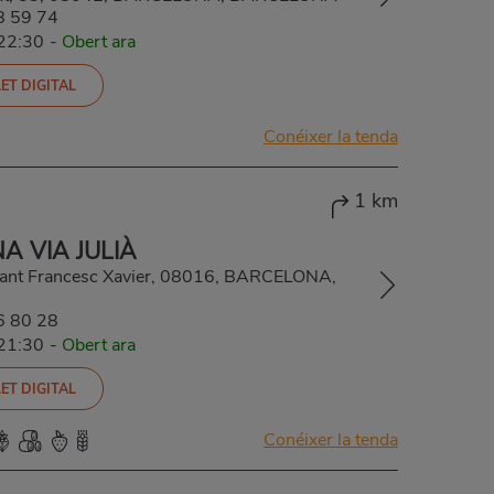
8 59 74
-22:30
-
Obert ara
ET DIGITAL
Conéixer la tenda
1 km
A VIA JULIÀ
/ Sant Francesc Xavier, 08016, BARCELONA,
6 80 28
-21:30
-
Obert ara
ET DIGITAL
Conéixer la tenda