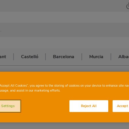
ant
Castelló
Barcelona
Murcia
Alba
arcelona
>
BARCELONA CHAFARINAS
CONSUM
BAR
“Accept All Cookies”, you agree to the storing of cookies on your device to enhance site na
usage, and assist in our marketing efforts.
CHAFARI
 Settings
Reject All
Accept 