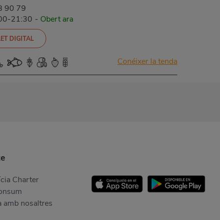
8 90 79
:00-21:30
-
Obert ara
ET DIGITAL
Conéixer la tenda
te
cia Charter
Consum
a amb nosaltres