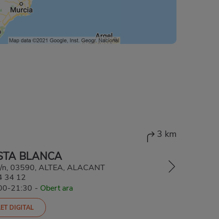
3 km
STA BLANCA
 s/n, 03590, ALTEA, ALACANT
4 34 12
:00-21:30
-
Obert ara
ET DIGITAL