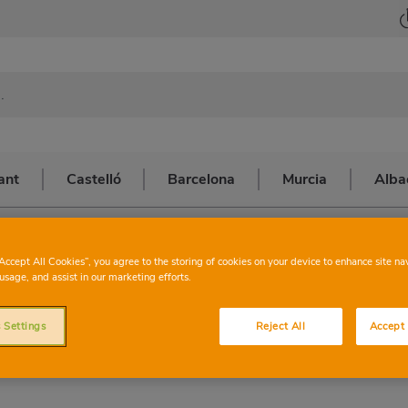
ant
Castelló
Barcelona
Murcia
Alba
lacant
>
ALTEA PARTIDA MONTAHUD
CHARTER
ALTE
“Accept All Cookies”, you agree to the storing of cookies on your device to enhance site na
usage, and assist in our marketing efforts.
MONTA
 Settings
Reject All
Accept 