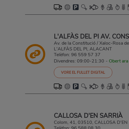
L'ALFÀS DEL PI AV. CON
Av. de la Constitució / Xaloc-Rosa d
L'ALFÀS DEL PI, ALACANT
Telèfon:
96 559 57 37
Divendres: 09:00-21:30
-
Obert ara
VORE EL FULLET DIGITAL
CALLOSA D'EN SARRIÀ
Colom, 41, 03510, CALLOSA D'E
Telèfon:
96 588 08 30