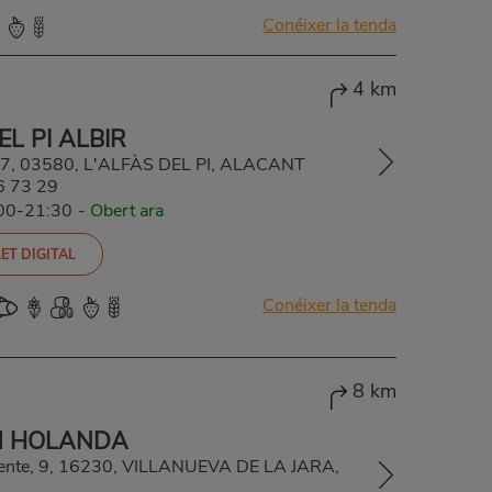
Conéixer la tenda
4 km
EL PI ALBIR
, 67, 03580, L'ALFÀS DEL PI, ALACANT
6 73 29
:00-21:30
-
Obert ara
ET DIGITAL
Conéixer la tenda
8 km
M HOLANDA
mente, 9, 16230, VILLANUEVA DE LA JARA,