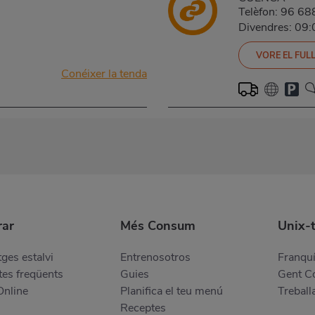
Telèfon:
96 68
Divendres: 09
VORE EL FULL
Conéixer la tenda
ar
Més Consum
Unix-
ges estalvi
Entrenosotros
Franquí
es freqüents
Guies
Gent 
Online
Planifica el teu menú
Treball
Receptes