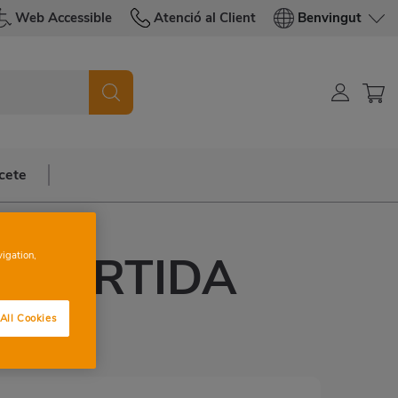
Web Accessible
Atenció al Client
Benvingut
cete
A PARTIDA
vigation,
HUD
All Cookies