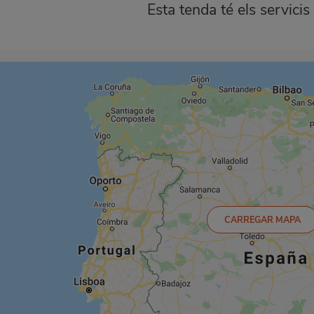
Esta tenda té els servicis
CARREGAR MAPA