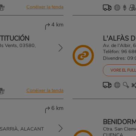
Conéixer la tenda
4 km
STITUCIÓN
L'ALFÀS D
els Vents, 03580,
Av. de l'Albir
Telèfon:
96 68
Divendres: 09
VORE EL FULL
Conéixer la tenda
6 km
BENIDOR
N SARRIÀ, ALACANT
Ctra. San Cle
CUENCA