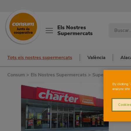
Els Nostres
Supermercats
Tots els nostres supermercats
València
Alac
Consum
>
Els Nostres Supermercats
>
Supermercats a A
By clicking 
analyze site 
Cookies