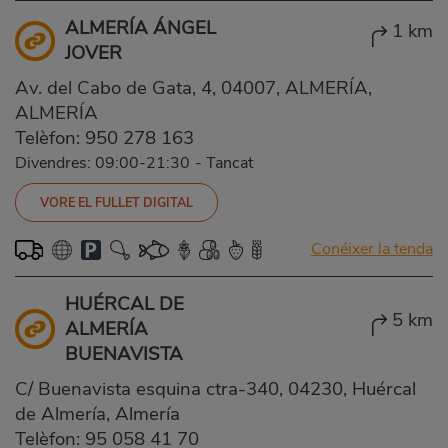
ALMERÍA ÁNGEL
1 km
JOVER
Av. del Cabo de Gata, 4, 04007, ALMERÍA,
ALMERÍA
Telèfon:
950 278 163
Divendres: 09:00-21:30
-
Tancat
VORE EL FULLET DIGITAL
Conéixer la tenda
HUÉRCAL DE
5 km
ALMERÍA
BUENAVISTA
C/ Buenavista esquina ctra-340, 04230, Huércal
de Almería, Almería
Telèfon:
95 058 41 70