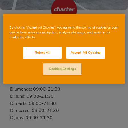
By clicking “Accept All Cookies”, you agree to the storing of cookies on your
ALMERÍA ALTAMIRA
device to enhance site navigation, analyze site usage, and assist in our
marketing efforts.
Altamira, 40, 04005, ALMERÍA, ALMERÍA
Telèfon:
600402065
Reject All
Accept All Cookies
Tancat
Cookies Settings
Divendres: 09:00-21:30
Dissabte: 09:00-21:30
Diumenge: 09:00-21:30
Dilluns: 09:00-21:30
Dimarts: 09:00-21:30
Dimecres: 09:00-21:30
Dijous: 09:00-21:30