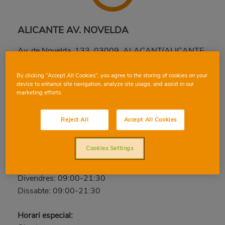
ALICANTE AV. NOVELDA
Av. de Novelda, 133, 03009, ALACANT/ALICANTE,
ALACANT
Telèfon:
965 516 515
By clicking “Accept All Cookies”, you agree to the storing of cookies on your
device to enhance site navigation, analyze site usage, and assist in our
marketing efforts.
Tancat
Diumenge: Tancat
Reject All
Accept All Cookies
Dilluns: 09:00-21:30
Dimarts: 09:00-21:30
Cookies Settings
Dimecres: 09:00-21:30
Dijous: 09:00-21:30
Divendres: 09:00-21:30
Dissabte: 09:00-21:30
Horari especial: