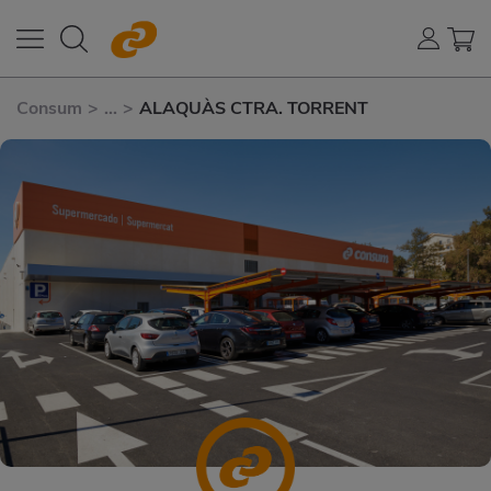
Consum
>
...
>
ALAQUÀS CTRA. TORRENT