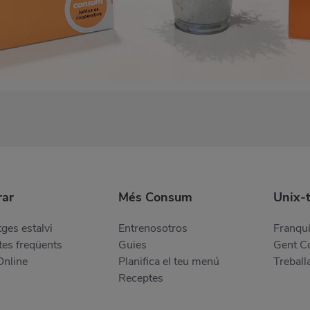
ar
Més Consum
Unix-
ges estalvi
Entrenosotros
Franquí
es freqüents
Guies
Gent 
Online
Planifica el teu menú
Treball
Receptes