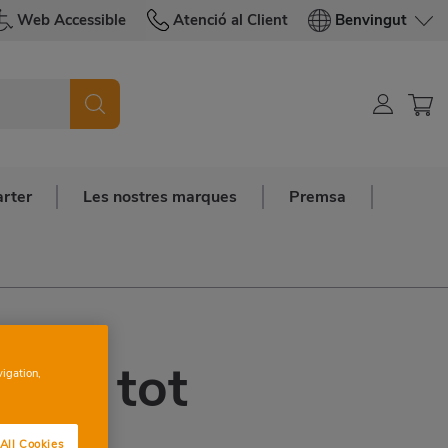
Web Accessible
Atenció al Client
Benvingut
arter
Les nostres marques
Premsa
r de tot
vigation,
All Cookies