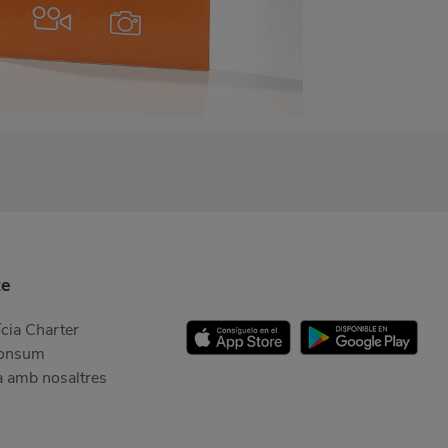
te
cia Charter
Consum
a amb nosaltres