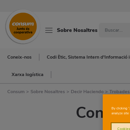
Sobre Nosaltres
Coneix-nos
Codi Ètic, Sistema Intern d'Informació
Xarxa logística
Consum
>
Sobre Nosaltres
>
Decir Haciendo
>
Trobades
Concili
By clicking 
analyze site 
Cookies